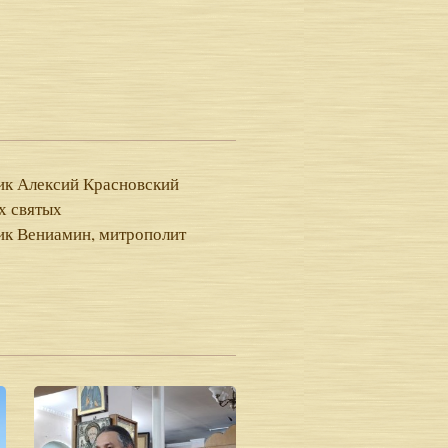
к Алексий Красновский
х святых
к Вениамин, митрополит