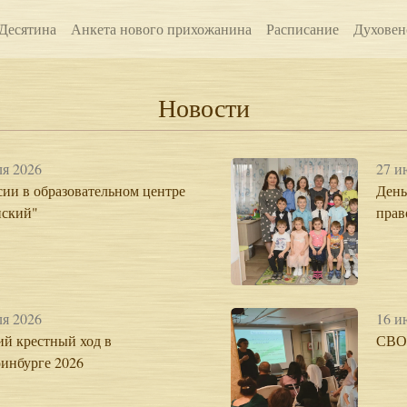
Десятина
Анкета нового прихожанина
Расписание
Духовен
Новости
я 2026
27 и
ии в образовательном центре
День
нский"
прав
я 2026
16 и
ий крестный ход в
СВО
инбурге 2026