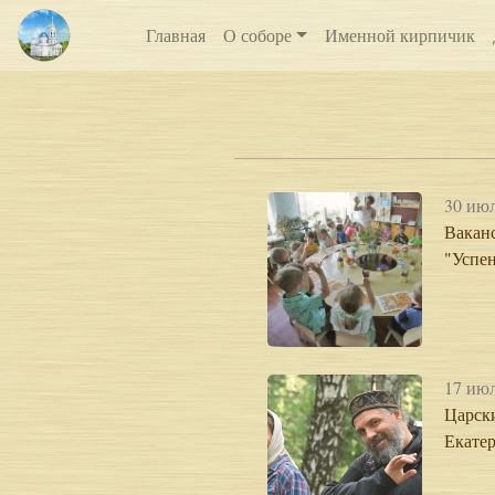
Главная
О соборе
Именной кирпичик
30 июл
Ваканс
"Успе
17 июл
Царск
Екатер