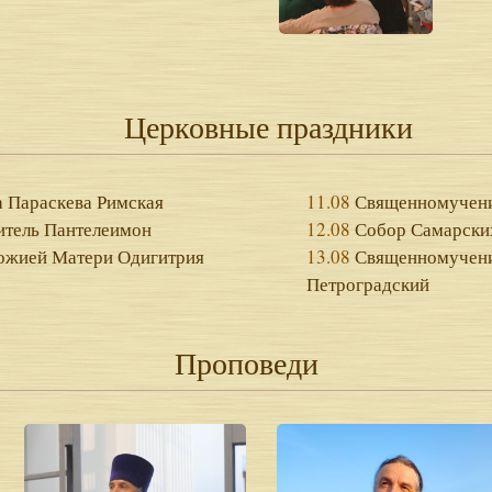
Церковные праздники
 Параскева Римская
11.08
Священномучени
итель Пантелеимон
12.08
Собор Самарски
ожией Матери Одигитрия
13.08
Священномучени
Петроградский
Проповеди