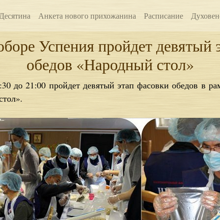
Десятина
Анкета нового прихожанина
Расписание
Духовен
оборе Успения пройдет девятый 
обедов «Народный стол»
:30 до 21:00 пройдет девятый этап фасовки обедов в р
стол».