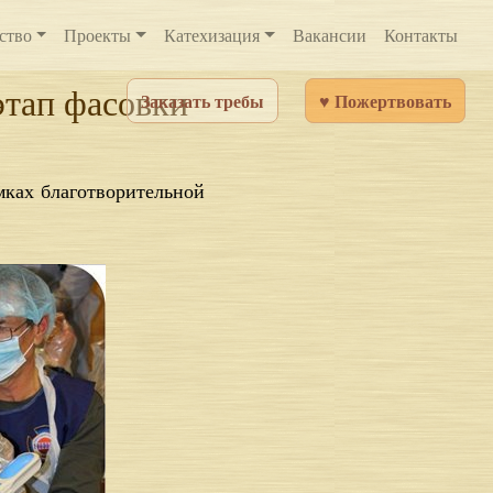
ство
Проекты
Катехизация
Вакансии
Контакты
этап фасовки
Заказать требы
♥ Пожертвовать
амках благотворительной