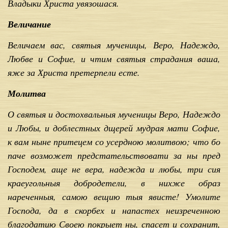
Владыки Христа увязошася.
Величание
Величаем вас, святыя мученицы, Веро, Надеждо,
Любве и Софие, и чтим святыя страдания ваша,
яже за Христа претерпели есте.
Молитва
О святыя и достохвальныя мученицы Веро, Надеждо
и Любы, и доблестных дщерей мудрая мати Софие,
к вам ныне притецем со усердною молитвою; что бо
паче возможет предстательствовати за ны пред
Господем, аще не вера, надежда и любы, три сия
краеугольныя добродетели, в нихже образ
нареченныя, самою вещию тыя явисте! Умолите
Господа, да в скорбех и напастех неизреченною
благодатию Своею покрыет ны, спасет и сохранит,