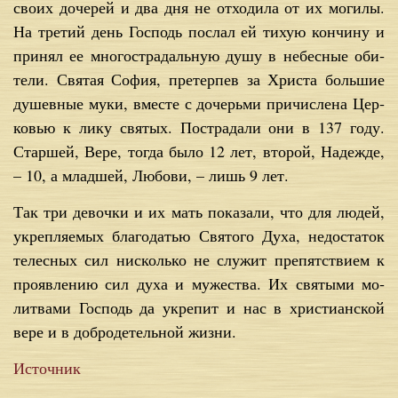
сво­их до­че­рей и два дня не от­хо­ди­ла от их мо­ги­лы.
На тре­тий день Гос­подь по­слал ей тихую кон­чи­ну и
при­нял ее мно­го­стра­даль­ную ду­шу в небес­ные оби­
те­ли. Свя­тая Со­фия, пре­тер­пев за Хри­ста боль­шие
ду­шев­ные му­ки, вме­сте с до­черь­ми при­чис­ле­на Цер­
ко­вью к ли­ку свя­тых. По­стра­да­ли они в 137 го­ду.
Стар­шей, Ве­ре, то­гда бы­ло 12 лет, вто­рой, На­деж­де,
– 10, а млад­шей, Лю­бо­ви, – лишь 9 лет.
Так три де­воч­ки и их мать по­ка­за­ли, что для лю­дей,
укреп­ля­е­мых бла­го­да­тью Свя­то­го Ду­ха, недо­ста­ток
те­лес­ных сил ни­сколь­ко не слу­жит пре­пят­стви­ем к
про­яв­ле­нию сил ду­ха и му­же­ства. Их свя­ты­ми мо­
лит­ва­ми Гос­подь да укре­пит и нас в хри­сти­ан­ской
ве­ре и в доб­ро­де­тель­ной жиз­ни.
Источник