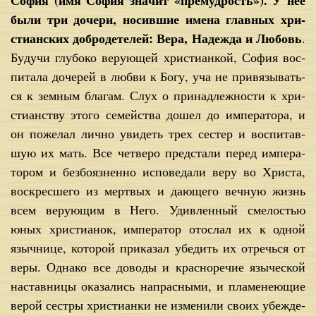
Со­фия (имя Со­фия зна­чит «пре­муд­рость»). У нее
бы­ли три до­че­ри, но­сив­шие име­на глав­ных хри­
сти­ан­ских доб­ро­де­те­лей: Ве­ра, На­деж­да и Лю­бовь
.
Бу­дучи глу­бо­ко ве­ру­ю­щей хри­сти­ан­кой, Со­фия вос­
пи­та­ла до­че­рей в люб­ви к Бо­гу, уча не при­вя­зы­вать­
ся к зем­ным бла­гам. Слух о при­над­леж­но­сти к хри­
сти­ан­ству это­го се­мей­ства до­шел до им­пе­ра­то­ра, и
он по­же­лал лич­но уви­деть трех се­стер и вос­пи­тав­
шую их мать. Все чет­ве­ро пред­ста­ли пе­ред им­пе­ра­
то­ром и без­бо­яз­нен­но ис­по­ве­да­ли ве­ру во Хри­ста,
вос­крес­ше­го из мерт­вых и да­ю­ще­го веч­ную жизнь
всем ве­ру­ю­щим в Него. Удив­лен­ный сме­ло­стью
юных хри­сти­а­нок, им­пе­ра­тор ото­слал их к од­ной
языч­ни­це, ко­то­рой при­ка­зал убе­дить их от­речь­ся от
ве­ры. Од­на­ко все до­во­ды и крас­но­ре­чие язы­че­ской
на­став­ни­цы ока­за­лись на­прас­ны­ми, и пла­ме­не­ю­щие
ве­рой сест­ры хри­сти­ан­ки не из­ме­ни­ли сво­их убеж­де­