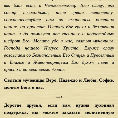
яко благ есть и Человеколюбец. Того славу, яко
солнце незаходимое, ныне зряще светолепну,
споспешествуйте нам во смиренных молениих
наших, да простит Господь Бог грехи и беззакония
наша, и да помилует нас грешных и недостойных
щедрот Его. Молите убо о нас, святыя мученицы,
Господа нашего Иисуса Христа, Емуже славу
возсылаем со Безначальным Его Отцем и Пресвятым
и Благим и Животворящеим Его духом, ныне и
присно и во веки веков. Аминь.
Святыя мученицы Веро, Надеждо и Любы, Софие,
молите Бога о нас.
***
Дорогие друзья, если вам нужна духовная
поддержка, вы можете заказать молитвенную