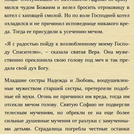
мил­ся чу­дом Бо­жи­им и ве­лел бро­сить от­ро­ко­ви­цу в
ко­тел с ки­пя­щей смо­лой. Но по во­ле Гос­под­ней ко­тел
охла­дил­ся и не при­чи­нил ис­по­вед­ни­це ни­ка­ко­го вре­
да. То­гда ее при­су­ди­ли к усе­че­нию ме­чом.
«Я с ра­до­стью пой­ду к воз­люб­лен­но­му мо­е­му Гос­по­
ду Спа­си­те­лю», – ска­за­ла свя­тая Ве­ра. Она му­же­
ствен­но пре­кло­ни­ла свою го­ло­ву под меч и так пре­
да­ла свой дух Бо­гу.
Млад­шие сест­ры На­деж­да и Лю­бовь, во­оду­шев­лен­
ные му­же­ством стар­шей сест­ры, пре­тер­пе­ли по­доб­
ные ей му­ки. Огонь не при­чи­нил им вре­да, то­гда им
от­сек­ли ме­чом го­ло­ву. Свя­тую Со­фию не под­верг­ли
те­лес­ным му­че­ни­ям, но об­рек­ли ее на еще бо­лее
силь­ные ду­шев­ные му­че­ния от раз­лу­ки с за­му­чен­ны­
ми детьми. Стра­да­ли­ца по­греб­ла чест­ные остан­ки