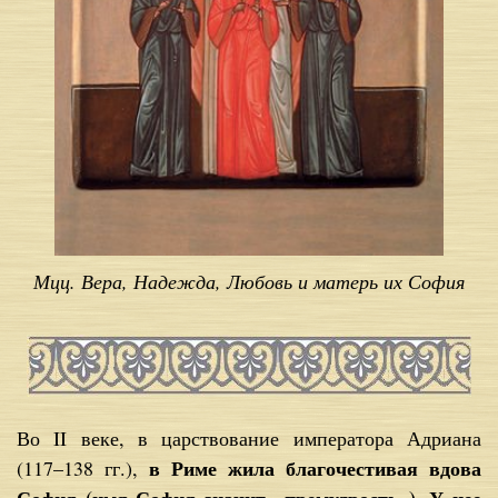
Мцц. Вера, Надежда, Любовь и матерь их София
Во II ве­ке, в цар­ство­ва­ние им­пе­ра­то­ра Адри­а­на
в Ри­ме жи­ла бла­го­че­сти­вая вдо­ва
(117–138 гг.),