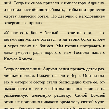
ний. То­гда их сно­ва при­ве­ли к им­пе­ра­то­ру Адри­а­ну,
и он стал на­стой­чи­во тре­бо­вать, чтобы они при­нес­ли
жерт­ву язы­че­ски бо­гам. Но де­воч­ки с него­до­ва­ни­ем
от­верг­ли его при­каз.
«У нас есть Бог Небес­ный, – от­ве­тил они, – его
детьми мы же­ла­ем остать­ся, а на тво­их бо­гов плю­ем
и угроз тво­их не бо­им­ся. Мы го­то­вы по­стра­дать и
да­же уме­реть ра­ди до­ро­го­го нам Гос­по­да на­ше­го
Иису­са Хри­ста».
То­гда раз­гне­ван­ный Адри­ан ве­лел пре­дать де­тей раз­
лич­ным пыт­кам. Па­ла­чи на­ча­ли с Ве­ры. Они на гла­
зах у ма­те­ри и се­стер ста­ли бес­по­щад­но бить ее, от­
ры­вая ча­сти от ее те­ла. По­том они по­ло­жи­ли ее на
рас­ка­лен­ную же­лез­ную ре­шет­ку. Си­лой Бо­жи­ей
огонь не при­чи­нил ни­ка­ко­го вре­да те­лу свя­той му­че­
ни­цы. Обе­зу­мев­ший от же­сто­ко­сти Адри­ан не вра­зу­