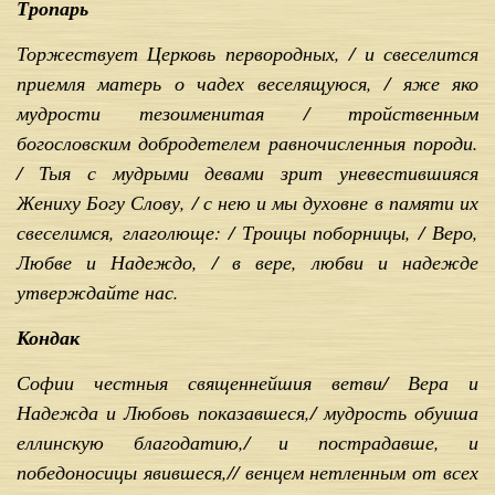
Тропарь
Торжествует Церковь первородных, / и свеселится
приемля матерь о чадех веселящуюся, / яже яко
мудрости тезоименитая / тройственным
богословским добродетелем равночисленныя породи.
/ Тыя с мудрыми девами зрит уневестившияся
Жениху Богу Слову, / с нею и мы духовне в памяти их
свеселимся, глаголюще: / Троицы поборницы, / Веро,
Любве и Надеждо, / в вере, любви и надежде
утверждайте нас.
Кондак
Софии честныя священнейшия ветви/ Вера и
Надежда и Любовь показавшеся,/ мудрость обуиша
еллинскую благодатию,/ и пострадавше, и
победоносицы явившеся,// венцем нетленным от всех