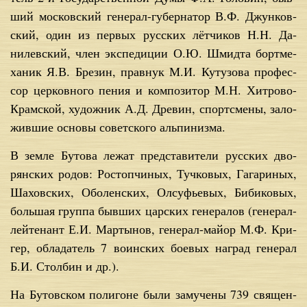
ший мос­ков­ский ге­не­рал-гу­бер­на­тор В.Ф. Джун­ков­
ский, один из пер­вых рус­ских лёт­чи­ков Н.Н. Да­
нилев­ский, член экс­пе­ди­ции О.Ю. Шмид­та борт­ме­
ха­ник Я.В. Бре­зин, пра­внук М.И. Ку­ту­зо­ва про­фес­
сор цер­ков­но­го пе­ния и ком­по­зи­тор М.Н. Хит­ро­во-
Крам­ской, ху­дож­ник А.Д. Дре­вин, спортс­ме­ны, за­ло­
жив­шие ос­но­вы со­вет­ско­го аль­пи­низ­ма.
В зем­ле Бу­то­ва ле­жат пред­ста­ви­те­ли рус­ских дво­
рян­ских ро­дов: Ро­стоп­чи­ных, Туч­ко­вых, Га­га­ри­ных,
Ша­хов­ских, Обо­лен­ских, Ол­суф­ье­вых, Би­би­ко­вых,
боль­шая груп­па быв­ших цар­ских ге­не­ра­лов (ге­не­рал-
лей­те­нант Е.И. Мар­ты­нов, ге­не­рал-май­ор М.Ф. Кри­
гер, об­ла­да­тель 7 во­ин­ских бо­е­вых на­град ге­не­рал
Б.И. Стол­бин и др.).
На Бу­тов­ском по­ли­гоне бы­ли за­му­че­ны 739 свя­щен­