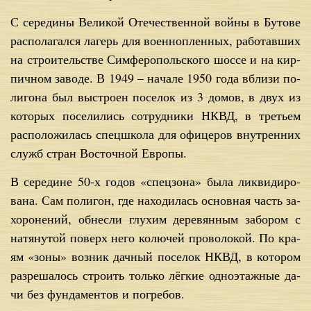
С се­ре­ди­ны Ве­ли­кой Оте­че­ствен­ной вой­ны в Бу­то­ве
рас­по­ла­гал­ся ла­герь для во­ен­но­плен­ных, ра­бо­тав­ших
на стро­и­тель­стве Сим­фе­ро­поль­ско­го шос­се и на кир­
пич­ном за­во­де. В 1949 – на­ча­ле 1950 го­да вбли­зи по­
ли­го­на был вы­стро­ен по­се­лок из 3 до­мов, в двух из
ко­то­рых по­се­ли­лись со­труд­ни­ки НКВД, в тре­тьем
рас­по­ло­жи­лась спец­шко­ла для офи­це­ров внут­рен­них
служб стран Во­сточ­ной Ев­ро­пы.
В се­ре­дине 50-х го­дов «спец­зо­на» бы­ла лик­ви­ди­ро­
ва­на. Сам по­ли­гон, где на­хо­ди­лась ос­нов­ная часть за­
хо­ро­не­ний, об­нес­ли глу­хим де­ре­вян­ным за­бо­ром с
на­тя­ну­той по­верх него ко­лю­чей про­во­ло­кой. По кра­
ям «зо­ны» воз­ник дач­ный по­се­лок НКВД, в ко­то­ром
раз­ре­ша­лось стро­ить толь­ко лёг­кие од­но­этаж­ные да­
чи без фун­да­мен­тов и по­гре­бов.