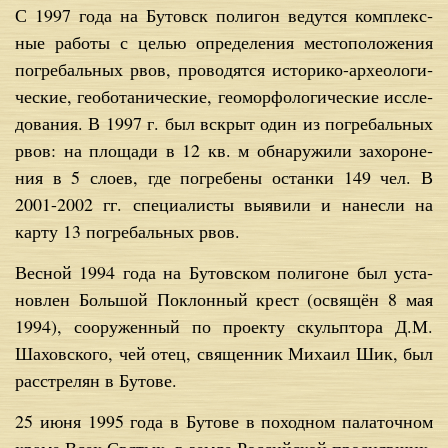
С 1997 го­да на Бу­товск по­ли­гон ве­дут­ся ком­плекс­
ные ра­бо­ты с це­лью опре­де­ле­ния ме­сто­по­ло­же­ния
по­гре­баль­ных рвов, про­во­дят­ся ис­то­ри­ко-ар­хео­ло­ги­
че­ские, гео­бо­та­ни­че­ские, гео­мор­фо­ло­ги­че­ские ис­сле­
до­ва­ния. В 1997 г. был вскрыт один из по­гре­баль­ных
рвов: на пло­ща­ди в 12 кв. м об­на­ру­жи­ли за­хо­ро­не­
ния в 5 сло­ев, где по­гре­бе­ны остан­ки 149 чел. В
2001-2002 гг. спе­ци­а­ли­сты вы­яви­ли и на­нес­ли на
кар­ту 13 по­гре­баль­ных рвов.
Вес­ной 1994 го­да на Бу­тов­ском по­ли­гоне был уста­
нов­лен Боль­шой По­клон­ный крест (освя­щён 8 мая
1994), со­ору­жен­ный по про­ек­ту скуль­пто­ра Д.М.
Ша­хов­ско­го, чей отец, свя­щен­ник Ми­ха­ил Шик, был
рас­стре­лян в Бу­то­ве.
25 июня 1995 го­да в Бу­то­ве в по­ход­ном па­ла­точ­ном