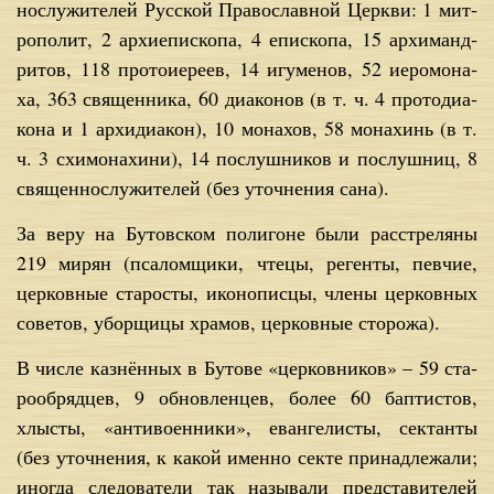
но­слу­жи­те­лей Рус­ской Пра­во­слав­ной Церк­ви: 1 мит­
ро­по­лит, 2 ар­хи­епи­ско­па, 4 епи­ско­па, 15 ар­хи­манд­
ри­тов, 118 про­то­и­е­ре­ев, 14 игу­ме­нов, 52 иеро­мо­на­
ха, 363 свя­щен­ни­ка, 60 диа­ко­нов (в т. ч. 4 про­то­ди­а­
ко­на и 1 ар­хи­ди­а­кон), 10 мо­на­хов, 58 мо­на­хинь (в т.
ч. 3 схи­мо­на­хи­ни), 14 по­слуш­ни­ков и по­слуш­ниц, 8
свя­щен­но­слу­жи­те­лей (без уточ­не­ния са­на).
За ве­ру на Бу­тов­ском по­ли­гоне бы­ли рас­стре­ля­ны
219 ми­рян (пса­лом­щи­ки, чте­цы, ре­ген­ты, пев­чие,
цер­ков­ные ста­ро­сты, ико­но­пис­цы, чле­ны цер­ков­ных
со­ве­тов, убор­щи­цы хра­мов, цер­ков­ные сто­ро­жа).
В чис­ле каз­нён­ных в Бу­то­ве «цер­ков­ни­ков» – 59 ста­
ро­об­ряд­цев, 9 об­нов­лен­цев, бо­лее 60 бап­ти­стов,
хлы­сты, «ан­ти­во­ен­ни­ки», еван­ге­ли­сты, сек­тан­ты
(без уточ­не­ния, к ка­кой имен­но сек­те при­над­ле­жа­ли;
ино­гда сле­до­ва­те­ли так на­зы­ва­ли пред­ста­ви­те­лей