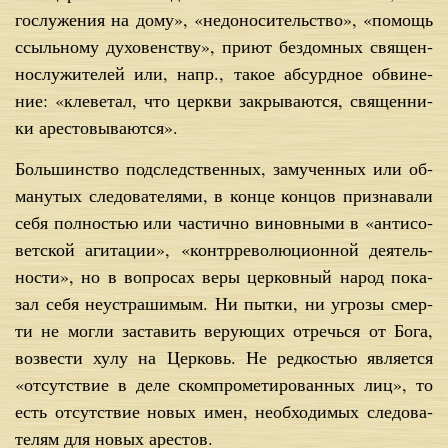
го­слу­же­ния на до­му», «недо­но­си­тель­ство», «по­мощь
ссыль­но­му ду­хо­вен­ству», при­ют без­дом­ных свя­щен­
но­слу­жи­те­лей или, напр., та­кое аб­сурд­ное об­ви­не­
ние: «кле­ве­тал, что церк­ви за­кры­ва­ют­ся, свя­щен­ни­
ки аре­сто­вы­ва­ют­ся».
Боль­шин­ство под­след­ствен­ных, за­му­чен­ных или об­
ма­ну­тых сле­до­ва­те­ля­ми, в кон­це кон­цов при­зна­ва­ли
се­бя пол­но­стью или ча­стич­но ви­нов­ны­ми в «ан­ти­со­
вет­ской аги­та­ции», «контр­ре­во­лю­ци­он­ной де­я­тель­
но­сти», но в во­про­сах ве­ры цер­ков­ный на­род по­ка­
зал се­бя неустра­ши­мым. Ни пыт­ки, ни угро­зы смер­
ти не мог­ли за­ста­вить ве­ру­ю­щих от­речь­ся от Бо­га,
воз­ве­сти ху­лу на Цер­ковь. Не ред­ко­стью яв­ля­ет­ся
«от­сут­ствие в де­ле ском­про­ме­ти­ро­ван­ных лиц», то
есть от­сут­ствие но­вых имен, необ­хо­ди­мых сле­до­ва­
те­лям для но­вых аре­стов.