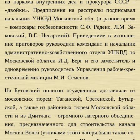
из нар­ко­ма внут­рен­них дел и про­ку­ро­ра СССР –
«двой­ки». Пред­пи­са­ния на рас­стре­лы под­пи­сы­вал
на­чаль­ник УНКВД Мос­ков­ской обл. (в раз­ное вре­мя
– ко­мис­са­ры гос­бе­зо­пас­но­сти С.Ф. Ре­денс, Л.М. За­
ков­ский, В.Е. Це­сар­ский). При­ве­де­ни­ем в ис­пол­не­
ние при­го­во­ров ру­ко­во­ди­ли ко­мен­дант и на­чаль­ник
адми­ни­стра­тив­но-хо­зяй­ствен­но­го от­де­ла УНКВД по
Мос­ков­ской об­лат­си И.Д. Берг и его за­ме­сти­тель и
од­новре­мен­но ру­ко­во­ди­тель Управ­ле­ния ра­бо­че-кре­
стьян­ской ми­ли­ции М.И. Се­мё­нов.
На Бу­тов­ский по­ли­гон осуж­ден­ных до­став­ля­ли из
мос­ков­ских тю­рем: Та­ган­ской, Сре­тен­ской, Бу­тыр­
ской, а так­же из рай­он­ных тю­рем Мос­ков­ской об­ла­
сти и из Дмит­ла­га – огром­но­го ла­гер­но­го объ­еди­не­
ния, пред­на­зна­чен­но­го для стро­и­тель­ства ка­на­ла
Москва-Вол­га (уз­ни­ка­ми это­го ла­ге­ря бы­ли так­же со­