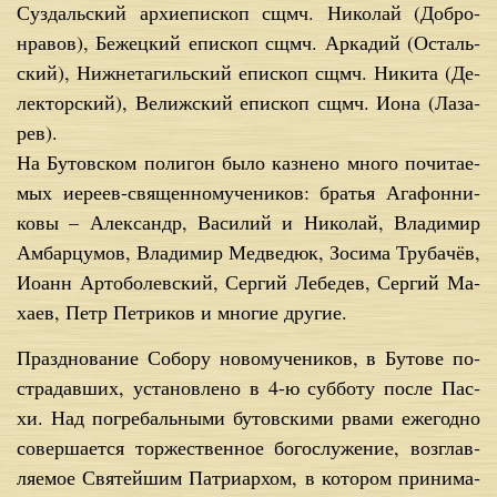
Суз­даль­ский ар­хи­епи­скоп сщ­мч. Ни­ко­лай (Доб­ро­
нра­вов), Бе­жец­кий епи­скоп сщ­мч. Ар­ка­дий (Осталь­
ский), Ниж­не­та­гиль­ский епи­скоп сщ­мч. Ни­ки­та (Де­
лек­тор­ский), Ве­лиж­ский епи­скоп сщ­мч. Иона (Ла­за­
рев).
На Бу­тов­ском по­ли­гон бы­ло каз­не­но мно­го по­чи­та­е­
мых иере­ев-свя­щен­но­му­че­ни­ков: бра­тья Ага­фон­ни­
ко­вы – Алек­сандр, Ва­си­лий и Ни­ко­лай, Вла­ди­мир
Ам­бар­цу­мов, Вла­ди­мир Мед­ве­дюк, Зо­си­ма Тру­ба­чёв,
Иоанн Арт­оболев­ский, Сер­гий Ле­бе­дев, Сер­гий Ма­
ха­ев, Петр Пет­ри­ков и мно­гие дру­гие.
Празд­но­ва­ние Со­бо­ру но­во­му­че­ни­ков, в Бу­то­ве по­
стра­дав­ших, уста­нов­ле­но в 4-ю суб­бо­ту по­сле Пас­
хи. Над по­гре­баль­ны­ми бу­тов­ски­ми рва­ми еже­год­но
со­вер­ша­ет­ся тор­же­ствен­ное бо­го­слу­же­ние, воз­глав­
ля­е­мое Свя­тей­шим Пат­ри­ар­хом, в ко­то­ром при­ни­ма­