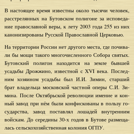
В на­сто­я­щее вре­мя из­вест­ны око­ло ты­ся­чи че­ло­век,
рас­стре­лян­ных на Бу­тов­ском по­ли­гоне за ис­по­ве­да­
ние пра­во­слав­ной ве­ры, к ле­ту 2003 го­да 255 из них
ка­но­ни­зи­ро­ва­ны Рус­ской Пра­во­слав­ной Цер­ко­вью.
На тер­ри­то­рии Рос­сии нет дру­го­го ме­ста, где по­чи­ва­
ли бы мо­щи та­ко­го мно­го­чис­лен­но­го Со­бо­ра свя­тых.
Бу­тов­ский по­ли­гон на­хо­дит­ся на зем­ле быв­шей
усадь­бы Дрож­жи­но, из­вест­ной с XVI ве­ка. По­след­
ним хо­зя­и­ном усадь­бы был И.И. Зи­мин, стар­ший
брат вла­дель­ца мос­ков­ской част­ной опе­ры С.И. Зи­
ми­на. По­сле Ок­тябрь­ской ре­во­лю­ции име­ние и кон­
ный за­вод при нём бы­ли кон­фис­ко­ва­ны в поль­зу го­
су­дар­ства, за­вод по­став­лял ло­ша­дей внут­рен­ним
вой­скам. До се­ре­ди­ны 30-х го­дов в Бу­то­ве раз­ме­ща­
лась сель­ско­хо­зяй­ствен­ная ко­ло­ния ОГПУ.