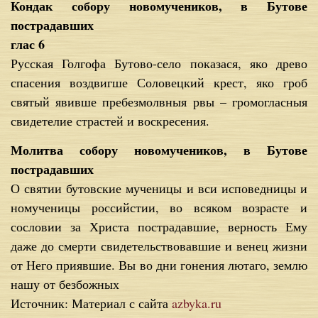
Кондак собору новомучеников, в Бутове
пострадавших
глас 6
Русская Голгофа Бутово-село показася, яко древо
спасения воздвигше Соловецкий крест, яко гроб
святый явивше пребезмолвныя рвы – громогласныя
свидетелие страстей и воскресения.
Молитва собору новомучеников, в Бутове
пострадавших
О святии бутовские мученицы и вси исповедницы и
номученицы российстии, во всяком возрасте и
сословии за Христа пострадавшие, верность Ему
даже до смерти свидетельствовавшие и венец жизни
от Него приявшие. Вы во дни гонения лютаго, землю
нашу от безбожных
Источник: Материал с сайта
azbyka.ru