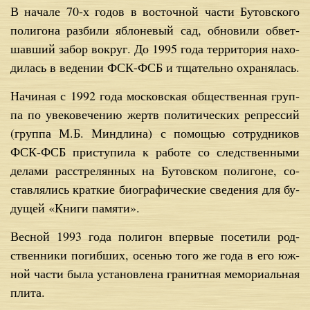
В на­ча­ле 70-х го­дов в во­сточ­ной ча­сти Бу­тов­ско­го
по­ли­го­на раз­би­ли яб­ло­не­вый сад, об­но­ви­ли об­вет­
шав­ший за­бор во­круг. До 1995 го­да тер­ри­то­рия на­хо­
ди­лась в ве­де­нии ФСК-ФСБ и тща­тель­но охра­ня­лась.
На­чи­ная с 1992 го­да мос­ков­ская об­ще­ствен­ная груп­
па по уве­ко­ве­че­нию жертв по­ли­ти­че­ских ре­прес­сий
(груп­па М.Б. Миндли­на) с по­мо­щью со­труд­ни­ков
ФСК-ФСБ при­сту­пи­ла к ра­бо­те со след­ствен­ны­ми
де­ла­ми рас­стре­лян­ных на Бу­тов­ском по­ли­гоне, со­
став­ля­лись крат­кие био­гра­фи­че­ские све­де­ния для бу­
ду­щей «Кни­ги па­мя­ти».
Вес­ной 1993 го­да по­ли­гон впер­вые по­се­ти­ли род­
ствен­ни­ки по­гиб­ших, осе­нью то­го же го­да в его юж­
ной ча­сти бы­ла уста­нов­ле­на гра­нит­ная ме­мо­ри­аль­ная
пли­та.