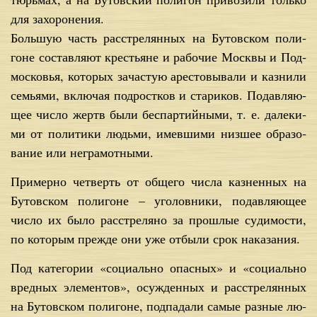
для за­хо­ро­не­ния.
Боль­шую часть рас­стре­лян­ных на Бу­тов­ском по­ли­
гоне со­став­ля­ют кре­стьяне и ра­бо­чие Моск­вы и Под­
мос­ко­вья, ко­то­рых за­ча­стую аре­сто­вы­ва­ли и каз­ни­ли
се­мья­ми, вклю­чая под­рост­ков и ста­ри­ков. По­дав­ля­ю­
щее чис­ло жертв бы­ли бес­пар­тий­ны­ми, т. е. да­ле­ки­
ми от по­ли­ти­ки людь­ми, имев­ши­ми низ­шее об­ра­зо­
ва­ние или негра­мот­ны­ми.
При­мер­но чет­верть от об­ще­го чис­ла каз­нен­ных на
Бу­тов­ском по­ли­гоне – уго­лов­ни­ки, по­дав­ля­ю­щее
чис­ло их бы­ло рас­стре­ля­но за про­шлые су­ди­мо­сти,
по ко­то­рым преж­де они уже от­бы­ли срок на­ка­за­ния.
Под ка­те­го­рии «со­ци­аль­но опас­ных» и «со­ци­аль­но
вред­ных эле­мен­тов», осуж­ден­ных и рас­стре­лян­ных
на Бу­тов­ском по­ли­гоне, под­па­да­ли са­мые раз­ные лю­