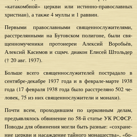
«ка­та­комб­ной» церк­ви или ис­тин­но-пра­во­слав­ных
хри­сти­ан), а так­же 4 мул­лы и 1 рав­вин.
Пер­вы­ми пра­во­слав­ны­ми свя­щен­но­слу­жи­те­ля­ми,
рас­стре­лян­ны­ми на Бу­тов­ском по­ли­гоне, бы­ли свя­
щен­но­му­че­ни­ки про­то­и­е­реи Алек­сий Во­ро­бьёв,
Алек­сий Ка­си­мов и сщ­мч. диа­кон Ели­сей Штоль­дер
(† 20 авг. 1937).
Боль­ше все­го свя­щен­но­слу­жи­те­лей по­стра­да­ло в
сен­тяб­ре-де­каб­ре 1937 го­да и в фев­ра­ле-мар­те 1938
го­да (17 фев­ра­ля 1938 го­да бы­ло рас­стре­ля­но 502 че­
ло­век, 75 из них свя­щен­но­слу­жи­те­ли и мо­на­хи).
По­чти всем, про­хо­див­шим по цер­ков­ным де­лам,
предъ­яв­ля­лось об­ви­не­ние по 58-й ста­тье УК РСФСР.
По­во­ды для об­ви­не­ния мог­ли быть раз­ные: «со­хра­не­
ние церк­ви и на­саж­де­ние тай­но­го мо­на­ше­ства», «бо­