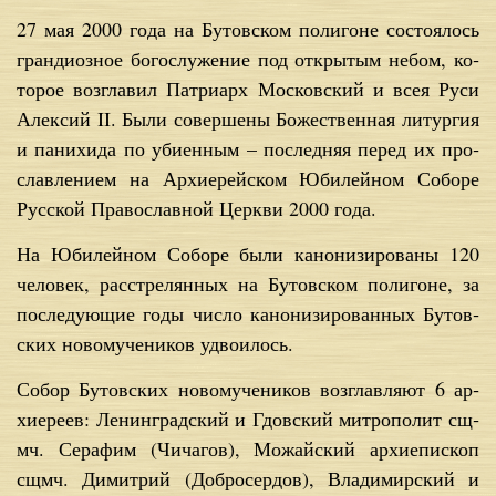
27 мая 2000 го­да на Бу­тов­ском по­ли­гоне со­сто­я­лось
гран­ди­оз­ное бо­го­слу­же­ние под от­кры­тым небом, ко­
то­рое воз­гла­вил Пат­ри­арх Мос­ков­ский и всея Ру­си
Алек­сий II. Бы­ли со­вер­ше­ны Бо­же­ствен­ная ли­тур­гия
и па­ни­хи­да по уби­ен­ным – по­след­няя пе­ред их про­
слав­ле­ни­ем на Ар­хи­ерей­ском Юби­лей­ном Со­бо­ре
Рус­ской Пра­во­слав­ной Церк­ви 2000 го­да.
На Юби­лей­ном Со­бо­ре бы­ли ка­но­ни­зи­ро­ва­ны 120
че­ло­век, рас­стре­лян­ных на Бу­тов­ском по­ли­гоне, за
по­сле­ду­ю­щие го­ды чис­ло ка­но­ни­зи­ро­ван­ных Бу­тов­
ских но­во­му­че­ни­ков удво­и­лось.
Со­бор Бу­тов­ских но­во­му­че­ни­ков воз­глав­ля­ют 6 ар­
хи­ере­ев: Ле­нин­град­ский и Гдов­ский мит­ро­по­лит сщ­
мч. Се­ра­фим (Чи­ча­гов), Мо­жай­ский ар­хи­епи­скоп
сщ­мч. Ди­мит­рий (Доб­ро­сер­дов), Вла­ди­мир­ский и