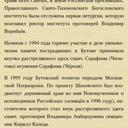
хра­ме Всех Свя­тых, в зем­ле Рос­сий­ской про­си­яв­ших,
Пра­во­слав­но­го Свя­то-Ти­хо­нов­ско­го Бо­го­слов­ско­го
ин­сти­ту­та бы­ла от­слу­же­на пер­вая ли­тур­гия, ко­то­рую
воз­гла­вил рек­тор ин­сти­ту­та про­то­и­е­рей Вла­ди­мир
Во­ро­бьёв.
На­чи­ная с 1994 го­да го­ря­чее уча­стие в де­ле уве­ко­ве­
че­ния па­мя­ти по­стра­дав­ших в Бу­то­ве при­ни­ма­ла
внуч­ка рас­стре­лян­но­го здесь сщ­мч. Се­ра­фи­ма (Чи­ча­
го­ва) игу­ме­ния Се­ра­фи­ма (Чёр­ная).
В 1995 го­ду Бу­тов­ский по­ли­гон пе­ре­да­ли Мос­ков­
ской Пат­ри­ар­хии. По про­ек­ту Ша­хов­ско­го был воз­
двиг­нут де­ре­вян­ный храм во имя Но­во­му­че­ни­ков и
ис­по­вед­ни­ков Рос­сий­ских (освя­щён в 1996 го­ду), на­
сто­я­те­лем ко­то­ро­го стал внук рас­стре­лян­но­го здесь
сщ­мч. про­то­и­е­рея Вла­ди­ми­ра Ам­бар­цу­мо­ва свя­щен­
ник Ки­рилл Ка­ле­да.