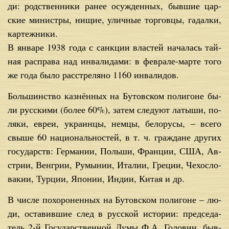
ди: род­ствен­ни­ки ра­нее осуж­ден­ных, быв­шие цар­
ские ми­ни­стры, ни­щие, улич­ные тор­гов­цы, га­дал­ки,
кар­теж­ни­ки.
В ян­ва­ре 1938 го­да с санк­ции вла­стей на­ча­лась тай­
ная рас­пра­ва над ин­ва­ли­да­ми: в фев­ра­ле-мар­те то­го
же го­да бы­ло рас­стре­ля­но 1160 ин­ва­ли­дов.
Боль­шин­ство каз­нён­ных на Бу­тов­ском по­ли­гоне бы­
ли рус­ски­ми (бо­лее 60%), за­тем сле­ду­ют ла­ты­ши, по­
ля­ки, евреи, укра­ин­цы, нем­цы, бе­ло­ру­сы, – все­го
свы­ше 60 на­цио­наль­но­стей, в т. ч. граж­дане дру­гих
го­су­дарств: Гер­ма­нии, Поль­ши, Фран­ции, США, Ав­
стрии, Вен­грии, Ру­мы­нии, Ита­лии, Гре­ции, Че­хо­сло­
ва­кии, Тур­ции, Япо­нии, Ин­дии, Ки­тая и др.
В чис­ле по­хо­ро­нен­ных на Бу­тов­ском по­ли­гоне – лю­
ди, оста­вив­шие след в рус­ской ис­то­рии: пред­се­да­
тель 2-й Го­судар­ствен­ной Ду­мы Ф.А. Го­ло­вин, быв­