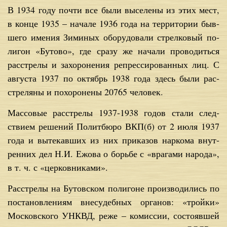
В 1934 го­ду по­чти все бы­ли вы­се­ле­ны из этих мест,
в кон­це 1935 – на­ча­ле 1936 го­да на тер­ри­то­рии быв­
ше­го име­ния Зи­ми­ных обо­ру­до­ва­ли стрел­ко­вый по­
ли­гон «Бу­то­во», где сра­зу же на­ча­ли про­во­дить­ся
рас­стре­лы и за­хо­ро­не­ния ре­прес­си­ро­ван­ных лиц. С
ав­гу­ста 1937 по ок­тябрь 1938 го­да здесь бы­ли рас­
стре­ля­ны и по­хо­ро­не­ны 20765 че­ло­век.
Мас­со­вые рас­стре­лы 1937-1938 го­дов ста­ли след­
стви­ем ре­ше­ний По­лит­бю­ро ВКП(б) от 2 июля 1937
го­да и вы­те­кав­ших из них при­ка­зов нар­ко­ма внут­
рен­них дел Н.И. Ежо­ва о борь­бе с «вра­га­ми на­ро­да»,
в т. ч. с «цер­ков­ни­ка­ми».
Рас­стре­лы на Бу­тов­ском по­ли­гоне про­из­во­ди­лись по
по­ста­нов­ле­ни­ям вне­су­деб­ных ор­га­нов: «трой­ки»
Мос­ков­ско­го УНКВД, ре­же – ко­мис­сии, со­сто­яв­шей