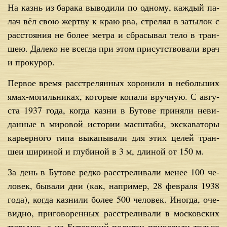
На казнь из ба­ра­ка вы­во­ди­ли по од­но­му, каж­дый па­
лач вёл свою жерт­ву к краю рва, стре­лял в за­ты­лок с
рас­сто­я­ния не бо­лее мет­ра и сбра­сы­вал те­ло в тран­
шею. Да­ле­ко не все­гда при этом при­сут­ство­ва­ли врач
и про­ку­рор.
Пер­вое вре­мя рас­стре­лян­ных хо­ро­ни­ли в неболь­ших
ямах-мо­гиль­ни­ках, ко­то­рые ко­па­ли вруч­ную. С ав­гу­
ста 1937 го­да, ко­гда каз­ни в Бу­то­ве при­ня­ли неви­
дан­ные в ми­ро­вой ис­то­рии мас­шта­бы, экс­ка­ва­то­ры
ка­рьер­но­го ти­па вы­ка­пы­ва­ли для этих це­лей тран­
шеи ши­ри­ной и глу­би­ной в 3 м, дли­ной от 150 м.
За день в Бу­то­ве ред­ко рас­стре­ли­ва­ли ме­нее 100 че­
ло­век, бы­ва­ли дни (как, на­при­мер, 28 фев­ра­ля 1938
го­да), ко­гда каз­ни­ли бо­лее 500 че­ло­век. Ино­гда, оче­
вид­но, при­го­во­рен­ных рас­стре­ли­ва­ли в мос­ков­ских
тюрь­мах, а на Бу­тов­ский по­ли­гон при­во­зи­ли толь­ко