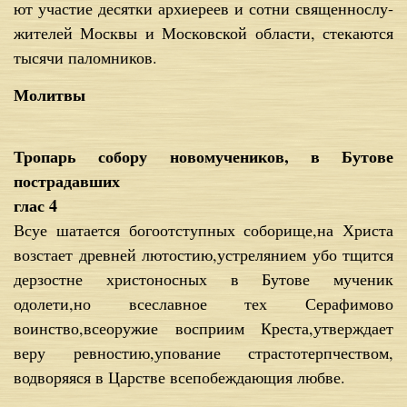
ют уча­стие де­сят­ки ар­хи­ере­ев и сот­ни свя­щен­но­слу­
жи­те­лей Моск­вы и Мос­ков­ской об­ла­сти, сте­ка­ют­ся
ты­ся­чи па­лом­ни­ков.
Молитвы
Тропарь собору новомучеников, в Бутове
пострадавших
глас 4
Всуе шатается богоотступных соборище,на Христа
возстает древней лютостию,устрелянием убо тщится
дерзостне христоносных в Бутове мученик
одолети,но всеславное тех Серафимово
воинство,всеоружие восприим Креста,утверждает
веру ревностию,упование страстотерпчеством,
водворяяся в Царстве всепобеждающия любве.