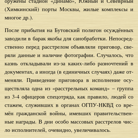
ору­же­ны ста­ди­он «Ди­на­мо», Юж­ный и Се­вевр­ный
(Хим­кин­ский) пор­ты Моск­вы, жи­лые ком­плек­сы и
мно­гое др.).
По­сле при­бы­тия на Бу­тов­ский по­ли­гон осуж­дён­ных
за­во­ди­ли в ба­рак яко­бы для сан­об­ра­бот­ки. Непо­сред­
ствен­но пе­ред рас­стре­лом объ­яв­ля­ли при­го­вор, све­
ря­ли дан­ные и на­ли­чие фо­то­гра­фии. Слу­ча­лось, что
казнь от­кла­ды­ва­ли из-за ка­ких-ли­бо раз­но­чте­ний в
до­ку­мен­тах, а ино­гда (в еди­нич­ных слу­ча­ях) да­же от­
ме­ня­ли. При­ве­де­ние при­го­во­ра в ис­пол­не­ние осу­
ществ­ля­ла од­на из «рас­стрель­ных ко­манд» – груп­па
из 3-4 офи­це­ров спец­от­ря­да, как пра­ви­ло, лю­дей со
ста­жем, слу­жив­ших в ор­га­нах ОГПУ-НКВД со вре­
мён граж­дан­ской вой­ны, имев­ших пра­ви­тель­ствен­
ные на­гра­ды. В дни осо­бо мас­со­вых рас­стре­лов чис­
ло ис­пол­ни­те­лей, оче­вид­но, уве­ли­чи­ва­лось.