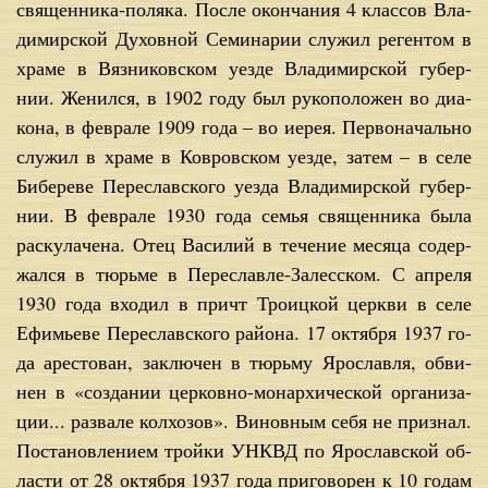
свя­щен­ни­ка-по­ля­ка. По­сле окон­ча­ния 4 клас­сов Вла­
ди­мир­ской Ду­хов­ной Се­ми­на­рии слу­жил ре­ген­том в
хра­ме в Вяз­ни­ков­ском уез­де Вла­ди­мир­ской гу­бер­
нии. Же­нил­ся, в 1902 го­ду был ру­ко­по­ло­жен во диа­
ко­на, в фев­ра­ле 1909 го­да – во иерея. Пер­во­на­чаль­но
слу­жил в хра­ме в Ков­ров­ском уез­де, за­тем – в се­ле
Бибе­ре­ве Пе­ре­слав­ско­го уез­да Вла­ди­мир­ской гу­бер­
нии. В фев­ра­ле 1930 го­да се­мья свя­щен­ни­ка бы­ла
рас­ку­ла­че­на. Отец Ва­си­лий в те­че­ние ме­ся­ца со­дер­
жал­ся в тюрь­ме в Пе­ре­слав­ле-За­лес­ском. С ап­ре­ля
1930 го­да вхо­дил в при­чт Тро­иц­кой церк­ви в се­ле
Ефи­мье­ве Пе­ре­слав­ско­го рай­о­на. 17 ок­тяб­ря 1937 го­
да аре­сто­ван, за­клю­чен в тюрь­му Яро­слав­ля, об­ви­
нен в «со­зда­нии цер­ков­но-мо­нар­хи­че­ской ор­га­ни­за­
ции... раз­ва­ле кол­хо­зов». Ви­нов­ным се­бя не при­знал.
По­ста­нов­ле­ни­ем трой­ки УНКВД по Яро­слав­ской об­
ла­сти от 28 ок­тяб­ря 1937 го­да при­го­во­рен к 10 го­дам