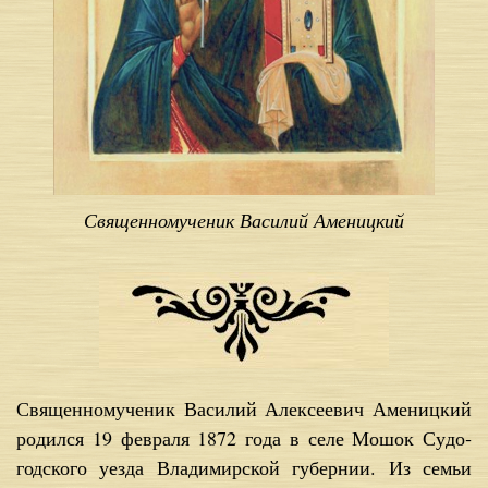
Священномученик Василий Аменицкий
Свя­щен­но­му­че­ник Ва­си­лий Алек­се­е­вич Аме­ниц­кий
ро­дил­ся 19 фев­ра­ля 1872 го­да в се­ле Мо­шок Су­до­
год­ско­го уез­да Вла­ди­мир­ской гу­бер­нии. Из се­мьи