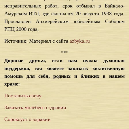
ис­пра­ви­тель­ных ра­бот, срок от­бы­вал в Бай­ка­ло-
Амур­ском ИТЛ, где скон­чал­ся 20 ав­гу­ста 1938 го­да.
Про­слав­лен Ар­хи­ерей­ским юби­лей­ным Со­бо­ром
РПЦ 2000 го­да.
Источник: Материал с сайта
azbyka.ru
***
Дорогие друзья, если вам нужна духовная
поддержка, вы можете заказать молитвенную
помощь для себя, родных и близких в нашем
храме:
Поставить свечу
Заказать молебен о здравии
Сорокоуст о здравии