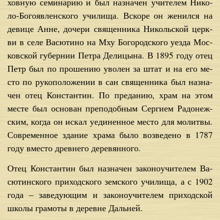
хов­ную се­ми­на­рию и был на­зна­чен учи­те­лем Ни­ко­
ло-Бо­го­яв­лен­ско­го учи­ли­ща. Вско­ре он же­нил­ся на
де­ви­це Анне, до­че­ри свя­щен­ни­ка Ни­коль­ской церк­
ви в се­ле Ва­сю­ти­но на Мху Бо­го­род­ско­го уез­да Мос­
ков­ской гу­бер­нии Пет­ра Де­ли­цы­на. В 1895 го­ду отец
Петр был по про­ше­нию уво­лен за штат и на его ме­
сто по ру­ко­по­ло­же­нии в сан свя­щен­ни­ка был на­зна­
чен отец Кон­стан­тин. По пре­да­нию, храм на этом
ме­сте был ос­но­ван пре­по­доб­ным Сер­ги­ем Ра­до­неж­
ским, ко­гда он ис­кал уеди­нен­ное ме­сто для мо­лит­вы.
Совре­мен­ное зда­ние хра­ма бы­ло воз­ве­де­но в 1787
го­ду вме­сто древ­не­го де­ре­вян­но­го.
Отец Кон­стан­тин был на­зна­чен за­ко­но­учи­те­лем Ва­
сю­тин­ско­го при­ход­ско­го зем­ско­го учи­ли­ща, а с 1902
го­да – за­ве­ду­ю­щим и за­ко­но­учи­те­лем при­ход­ской
шко­лы гра­мо­ты в де­ревне Даль­ней.