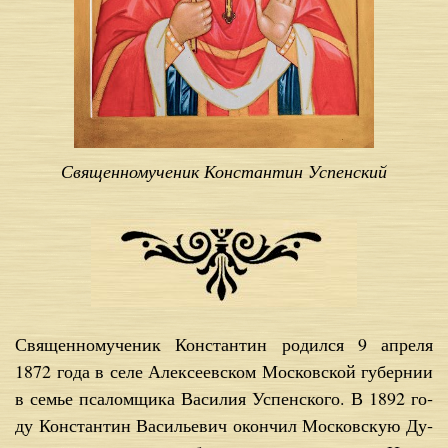
Священномученик Константин Успенский
Свя­щен­но­му­че­ник Кон­стан­тин ро­дил­ся 9 ап­ре­ля
1872 го­да в се­ле Алек­се­ев­ском Мос­ков­ской гу­бер­нии
в се­мье пса­лом­щи­ка Ва­си­лия Успен­ско­го. В 1892 го­
ду Кон­стан­тин Ва­си­лье­вич окон­чил Мос­ков­скую Ду­