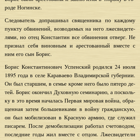
ро­де Но­гин­ске.
Сле­до­ва­тель до­пра­ши­вал свя­щен­ни­ка по каж­до­му
пунк­ту об­ви­не­ний, воз­во­ди­мых на него лже­сви­де­те­
ля­ми, но отец Кон­стан­тин все об­ви­не­ния от­верг. Не
при­знал се­бя ви­нов­ным и аре­сто­ван­ный вме­сте с
ним его сын Бо­рис.
Бо­рис Кон­стан­ти­но­вич Успен­ский ро­дил­ся 24 июля
1895 го­да в се­ле Ка­ра­ва­е­во Вла­ди­мир­ской гу­бер­нии.
Он был стар­шим, в се­мье кро­ме него бы­ло пя­те­ро де­
тей. Бо­рис окон­чил Ду­хов­ную се­ми­на­рию, а по­сколь­
ку в это вре­мя на­ча­лась Пер­вая ми­ро­вая вой­на, об­ра­
щен­ная за­тем боль­ше­ви­ка­ми в вой­ну граж­дан­скую,
он был мо­би­ли­зо­ван в Крас­ную ар­мию, где слу­жил
пи­са­рем. По­сле де­мо­би­ли­за­ции ра­бо­тал сче­то­во­дом,
по­след­ние го­ды жил вме­сте с от­цом. Лже­сви­де­те­ли