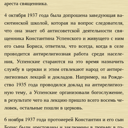
аре­ста свя­щен­ни­ка.
4 ок­тяб­ря 1937 го­да бы­ла до­про­ше­на за­ве­ду­ю­щая ва­
сю­тин­ской шко­лой, ко­то­рая на во­прос сле­до­ва­те­ля,
что она зна­ет об ан­ти­со­вет­ской де­я­тель­но­сти свя­
щен­ни­ка Кон­стан­ти­на Успен­ско­го и жи­ву­ще­го с ним
его сы­на Бо­ри­са, от­ве­ти­ла, что все­гда, ко­гда в се­ле
про­во­дит­ся ан­ти­ре­ли­ги­оз­ная ра­бо­та сре­ди на­се­ле­
ния, Успен­ские ста­ра­ют­ся на это вре­мя на­зна­чить
служ­бу в церк­ви и этим от­вле­ка­ют на­род от ан­ти­ре­
ли­ги­оз­ных лек­ций и до­кла­дов. На­при­мер, на Рож­де­
ство 1935 го­да про­во­дил­ся до­клад на ан­ти­ре­ли­ги­оз­
ную те­му, а Успен­ские ор­га­ни­зо­ва­ли бо­го­слу­же­ние,
в ре­зуль­та­те че­го на лек­цию при­шло все­го во­семь че­
ло­век, осталь­ные по­шли в цер­ковь.
6 но­яб­ря 1937 го­да про­то­и­е­рей Кон­стан­тин и его сын
Бо­рис бы­ли аре­сто­ва­ны и за­клю­че­ны в тюрь­му в го­