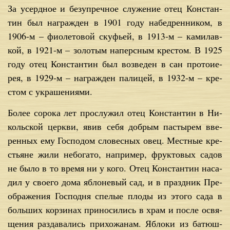
За усерд­ное и без­упреч­ное слу­же­ние отец Кон­стан­
тин был на­граж­ден в 1901 го­ду на­бед­рен­ни­ком, в
1906-м – фио­ле­то­вой ску­фьей, в 1913-м – ка­ми­лав­
кой, в 1921-м – зо­ло­тым на­перс­ным кре­стом. В 1925
го­ду отец Кон­стан­тин был воз­ве­ден в сан про­то­и­е­
рея, в 1929-м – на­граж­ден па­ли­цей, в 1932-м – кре­
стом с укра­ше­ни­я­ми.
Бо­лее со­ро­ка лет про­слу­жил отец Кон­стан­тин в Ни­
коль­ской церк­ви, явив се­бя доб­рым пас­ты­рем вве­
рен­ных ему Гос­по­дом сло­вес­ных овец. Мест­ные кре­
стьяне жи­ли небо­га­то, на­при­мер, фрук­то­вых са­дов
не бы­ло в то вре­мя ни у ко­го. Отец Кон­стан­тин на­са­
дил у сво­е­го до­ма яб­ло­не­вый сад, и в празд­ник Пре­
об­ра­же­ния Гос­под­ня спе­лые пло­ды из это­го са­да в
боль­ших кор­зи­нах при­но­си­лись в храм и по­сле освя­
ще­ния раз­да­ва­лись при­хо­жа­нам. Яб­ло­ки из ба­тюш­