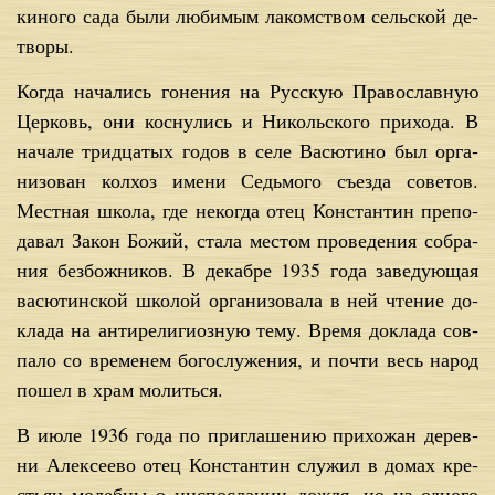
ки­но­го са­да бы­ли лю­би­мым ла­ком­ством сель­ской де­
тво­ры.
Ко­гда на­ча­лись го­не­ния на Рус­скую Пра­во­слав­ную
Цер­ковь, они кос­ну­лись и Ни­коль­ско­го при­хо­да. В
на­ча­ле трид­ца­тых го­дов в се­ле Ва­сю­ти­но был ор­га­
ни­зо­ван кол­хоз име­ни Седь­мо­го съез­да со­ве­тов.
Мест­ная шко­ла, где неко­гда отец Кон­стан­тин пре­по­
да­вал За­кон Бо­жий, ста­ла ме­стом про­ве­де­ния со­бра­
ния без­бож­ни­ков. В де­каб­ре 1935 го­да за­ве­ду­ю­щая
ва­сю­тин­ской шко­лой ор­га­ни­зо­ва­ла в ней чте­ние до­
кла­да на ан­ти­ре­ли­ги­оз­ную те­му. Вре­мя до­кла­да сов­
па­ло со вре­ме­нем бо­го­слу­же­ния, и по­чти весь на­род
по­шел в храм мо­лить­ся.
В июле 1936 го­да по при­гла­ше­нию при­хо­жан де­рев­
ни Алек­се­е­во отец Кон­стан­тин слу­жил в до­мах кре­
стьян мо­леб­ны о нис­по­сла­нии до­ждя, но из од­но­го