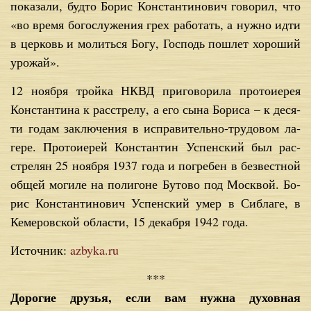
по­ка­за­ли, буд­то Бо­рис Кон­стан­ти­но­вич го­во­рил, что
«во вре­мя бо­го­слу­же­ния грех ра­бо­тать, а нуж­но ид­ти
в цер­ковь и мо­лить­ся Бо­гу, Гос­подь по­шлет хо­ро­ший
уро­жай».
12 но­яб­ря трой­ка НКВД при­го­во­ри­ла про­то­и­е­рея
Кон­стан­ти­на к рас­стре­лу, а его сы­на Бо­ри­са – к де­ся­
ти го­дам за­клю­че­ния в ис­пра­ви­тель­но-тру­до­вом ла­
ге­ре. Про­то­и­е­рей Кон­стан­тин Успен­ский был рас­
стре­лян 25 но­яб­ря 1937 го­да и по­гре­бен в без­вест­ной
об­щей мо­ги­ле на по­ли­гоне Бу­то­во под Моск­вой. Бо­
рис Кон­стан­ти­но­вич Успен­ский умер в Си­б­ла­ге, в
Ке­ме­ров­ской об­ла­сти, 15 де­каб­ря 1942 го­да.
Источник:
azbyka.ru
***
Дорогие друзья, если вам нужна духовная