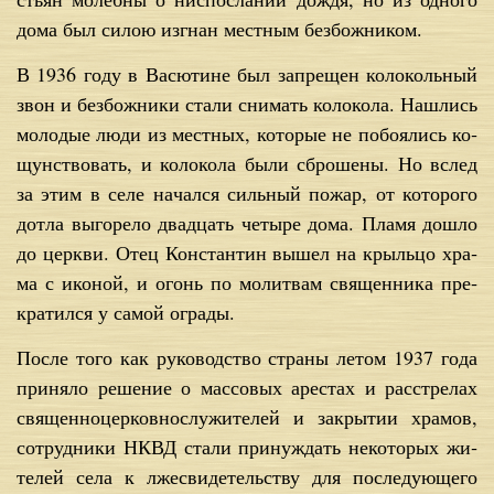
до­ма был си­лою из­гнан мест­ным без­бож­ни­ком.
В 1936 го­ду в Ва­сю­тине был за­пре­щен ко­ло­коль­ный
звон и без­бож­ни­ки ста­ли сни­мать ко­ло­ко­ла. На­шлись
мо­ло­дые лю­ди из мест­ных, ко­то­рые не по­бо­я­лись ко­
щун­ство­вать, и ко­ло­ко­ла бы­ли сбро­ше­ны. Но вслед
за этим в се­ле на­чал­ся силь­ный по­жар, от ко­то­ро­го
до­тла вы­го­ре­ло два­дцать че­ты­ре до­ма. Пла­мя до­шло
до церк­ви. Отец Кон­стан­тин вы­шел на крыль­цо хра­
ма с ико­ной, и огонь по мо­лит­вам свя­щен­ни­ка пре­
кра­тил­ся у са­мой огра­ды.
По­сле то­го как ру­ко­вод­ство стра­ны ле­том 1937 го­да
при­ня­ло ре­ше­ние о мас­со­вых аре­стах и рас­стре­лах
свя­щен­но­цер­ков­но­слу­жи­те­лей и за­кры­тии хра­мов,
со­труд­ни­ки НКВД ста­ли при­нуж­дать неко­то­рых жи­
те­лей се­ла к лже­сви­де­тель­ству для по­сле­ду­ю­ще­го