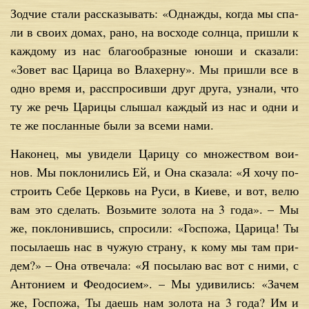
Зод­чие ста­ли рас­ска­зы­вать: «Од­на­жды, ко­гда мы спа­
ли в сво­их до­мах, ра­но, на вос­хо­де солн­ца, при­шли к
каж­до­му из нас бла­го­об­раз­ные юно­ши и ска­за­ли:
«Зо­вет вас Ца­ри­ца во Влахер­ну». Мы при­шли все в
од­но вре­мя и, рас­спро­сив­ши друг дру­га, узна­ли, что
ту же речь Ца­ри­цы слы­шал каж­дый из нас и од­ни и
те же по­слан­ные бы­ли за все­ми на­ми.
На­ко­нец, мы уви­де­ли Ца­ри­цу со мно­же­ством во­и­
нов. Мы по­кло­ни­лись Ей, и Она ска­за­ла: «Я хо­чу по­
стро­ить Се­бе Цер­ковь на Ру­си, в Ки­е­ве, и вот, ве­лю
вам это сде­лать. Возь­ми­те зо­ло­та на 3 го­да». – Мы
же, по­кло­нив­шись, спро­си­ли: «Гос­по­жа, Ца­ри­ца! Ты
по­сы­ла­ешь нас в чу­жую стра­ну, к ко­му мы там при­
дем?» – Она от­ве­ча­ла: «Я по­сы­лаю вас вот с ни­ми, с
Ан­то­ни­ем и Фе­о­до­си­ем». – Мы уди­ви­лись: «За­чем
же, Гос­по­жа, Ты да­ешь нам зо­ло­та на 3 го­да? Им и