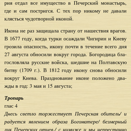
рия от­дал все иму­ще­ство в Пе­чер­ский мо­на­стырь,
где и сам по­стриг­ся. С тех пор ни­ко­му не да­ва­ли
клясть­ся чу­до­твор­ной ико­ной.
Ико­на не раз за­щи­ща­ла стра­ну от на­ше­ствия вра­гов.
В 1677 го­ду, ко­гда тур­ки оса­жда­ли Чи­ги­рин и Ки­е­ву
гро­зи­ла опас­ность, ико­ну по­чти в те­че­ние все­го дня
27 ав­гу­ста об­но­си­ли во­круг го­ро­да. Бо­го­ро­ди­ца бла­
го­слов­ля­ла рус­ские вой­ска, шед­шие на Пол­тав­скую
бит­ву (1709 г.). В 1812 го­ду ико­ну сно­ва об­но­си­ли
во­круг Ки­е­ва. Празд­но­ва­ние иконе по­ло­же­но два­
жды в год: 3 мая и 15 ав­гу­ста;
Тропарь
глас 4
Днесь светло торжествует Печерская обитель/ и
радуется явлением образа Богоматере/ безмерный
лик Печерских отцев,/ с нимиже и мы непрестанно