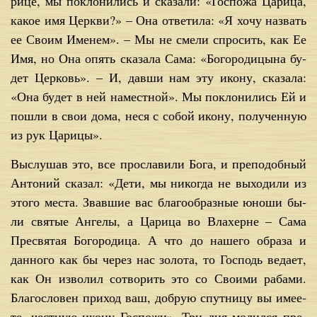
ри­це, мы по­кло­ни­лись и ска­за­ли: «Гос­по­жа Ца­ри­ца,
ка­кое имя Церк­ви?» – Она от­ве­ти­ла: «Я хо­чу на­звать
ее Сво­им Име­нем». – Мы не сме­ли спро­сить, как Ее
Имя, но Она опять ска­за­ла Са­ма: «Бо­го­ро­ди­цы­на бу­
дет Цер­ковь». – И, дав­ши нам эту ико­ну, ска­за­ла:
«Она бу­дет в ней на­мест­ной». Мы по­кло­ни­лись Ей и
по­шли в свои до­ма, неся с со­бой ико­ну, по­лу­чен­ную
из рук Ца­ри­цы».
Вы­слу­шав это, все про­сла­ви­ли Бо­га, и пре­по­доб­ный
Ан­то­ний ска­зал: «Де­ти, мы ни­ко­гда не вы­хо­ди­ли из
это­го ме­ста. Звав­шие вас бла­го­об­раз­ные юно­ши бы­
ли свя­тые Ан­ге­лы, а Ца­ри­ца во Влахерне – Са­ма
Пре­свя­тая Бо­го­ро­ди­ца. А что до на­ше­го об­ра­за и
дан­но­го как бы через нас зо­ло­та, то Гос­подь ве­да­ет,
как Он из­во­лил со­тво­рить это со Сво­и­ми ра­ба­ми.
Бла­го­сло­вен при­ход ваш, доб­рую спут­ни­цу вы име­е­
те, чест­ную ико­ну Гос­по­жи». Три дня мо­лил­ся пре­