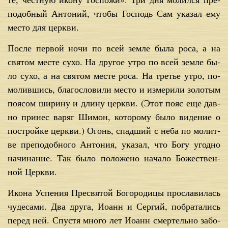
по­доб­ный Ан­то­ний, чтобы Гос­подь Сам ука­зал ему
ме­сто для церк­ви.
По­сле пер­вой но­чи по всей зем­ле бы­ла ро­са, а на
свя­том ме­сте су­хо. На дру­гое утро по всей зем­ле бы­
ло су­хо, а на свя­том ме­сте ро­са. На тре­тье утро, по­
мо­лив­шись, бла­го­сло­ви­ли ме­сто и из­ме­ри­ли зо­ло­тым
по­я­сом ши­ри­ну и дли­ну церк­ви. (Этот по­яс еще дав­
но при­нес ва­ряг Ши­мон, ко­то­ро­му бы­ло ви­де­ние о
по­строй­ке церк­ви.) Огонь, спад­ший с неба по мо­лит­
ве пре­по­доб­но­го Ан­то­ния, ука­зал, что Бо­гу угод­но
на­чи­на­ние. Так бы­ло по­ло­же­но на­ча­ло Бо­же­ствен­
ной Церк­ви.
Ико­на Успе­ния Пре­свя­той Бо­го­ро­ди­цы про­сла­ви­лась
чу­де­са­ми. Два дру­га, Иоанн и Сер­гий, по­бра­та­лись
пе­ред ней. Спу­стя мно­го лет Иоанн смер­тель­но за­бо­