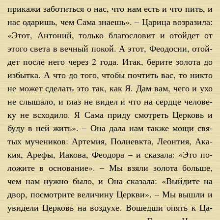
при­ка­жи за­бо­тить­ся о нас, что нам есть и что пить, и
нас ода­ришь, чем Са­ма зна­ешь». – Ца­ри­ца воз­ра­зи­ла:
«Этот, Ан­то­ний, толь­ко бла­го­сло­вит и отой­дет от
это­го све­та в веч­ный по­кой. А этот, Фе­о­до­сии, отой­
дет по­сле него через 2 го­да. Итак, бе­ри­те зо­ло­та до
из­быт­ка. А что до то­го, чтобы по­чтить вас, то ни­кто
не мо­жет сде­лать это так, как Я. Дам вам, че­го и ухо
не слы­ша­ло, и глаз не ви­дел и что на серд­це че­ло­ве­
ку не всхо­ди­ло. Я Са­ма при­ду смот­реть Цер­ковь и
бу­ду в ней жить». – Она да­ла нам так­же мо­щи свя­
тых му­че­ни­ков: Ар­те­мия, По­ли­евк­та, Леон­тия, Ака­
кия, Аре­фы, Иа­ко­ва, Фе­о­до­ра – и ска­за­ла: «Это по­
ло­жи­те в ос­но­ва­ние». – Мы взя­ли зо­ло­та боль­ше,
чем нам нуж­но бы­ло, и Она ска­за­ла: «Вый­ди­те на
двор, по­смот­ри­те ве­ли­чи­ну Церк­ви». – Мы вы­шли и
уви­де­ли Цер­ковь на воз­ду­хе. Во­шед­ши опять к Ца­