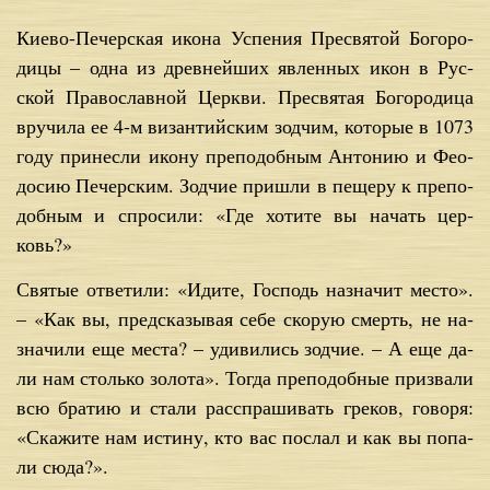
Ки­е­во-Пе­чер­ская ико­на Успе­ния Пре­свя­той Бо­го­ро­
ди­цы – од­на из древ­ней­ших яв­лен­ных икон в Рус­
ской Пра­во­слав­ной Церк­ви. Пре­свя­тая Бо­го­ро­ди­ца
вру­чи­ла ее 4-м ви­зан­тий­ским зод­чим, ко­то­рые в 1073
го­ду при­нес­ли ико­ну пре­по­доб­ным Ан­то­нию и Фе­о­
до­сию Пе­чер­ским. Зод­чие при­шли в пе­ще­ру к пре­по­
доб­ным и спро­си­ли: «Где хо­ти­те вы на­чать цер­
ковь?»
Свя­тые от­ве­ти­ли: «Иди­те, Гос­подь на­зна­чит ме­сто».
– «Как вы, пред­ска­зы­вая се­бе ско­рую смерть, не на­
зна­чи­ли еще ме­ста? – уди­ви­лись зод­чие. – А еще да­
ли нам столь­ко зо­ло­та». То­гда пре­по­доб­ные при­зва­ли
всю бра­тию и ста­ли рас­спра­ши­вать гре­ков, го­во­ря:
«Ска­жи­те нам ис­ти­ну, кто вас по­слал и как вы по­па­
ли сю­да?».