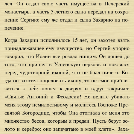
лел. Он от­дал свою часть иму­ще­ства в Пе­чер­ский
мо­на­стырь, а часть 5-лет­не­го сы­на пе­ре­дал на со­хра­
не­ние Сер­гию; ему же от­дал и сы­на За­ха­рию на по­
пе­че­ние.
Ко­гда За­ха­рии ис­пол­ни­лось 15 лет, он за­хо­тел взять
при­над­ле­жав­шее ему иму­ще­ство, но Сер­гий упор­но
го­во­рил, что Иоанн все роз­дал ни­щим. Он до­шел до
то­го, что при­шел в Успен­скую цер­ковь и по­клял­ся
пе­ред чу­до­твор­ной ико­ной, что не брал ни­че­го. Ко­
гда он за­хо­тел по­це­ло­вать ико­ну, то не смог при­бли­
зить­ся к ней; по­шел к две­рям и вдруг за­кри­чал:
«Свя­тые Ан­то­ний и Фе­о­до­сии! Не ве­ли­те уби­вать
ме­ня это­му неми­ло­сти­во­му и мо­ли­тесь Гос­по­же Пре­
свя­той Бо­го­ро­ди­це, чтобы Она ото­гна­ла от ме­ня это
мно­же­ство бе­сов, ко­то­рым я пре­дан. Пусть бе­рут зо­
ло­то и се­реб­ро: оно за­пе­ча­та­но в мо­ей кле­ти». За­ха­