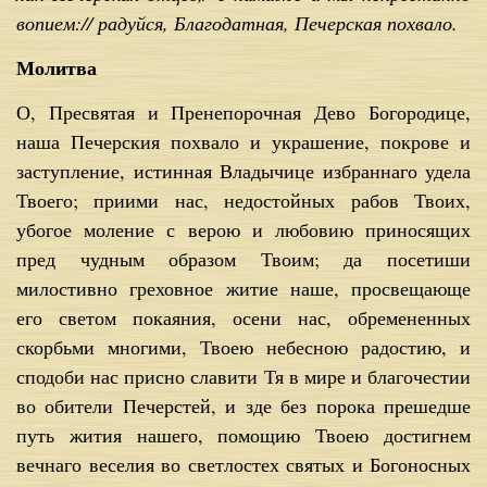
вопием:// радуйся, Благодатная, Печерская похвало.
Молитва
О, Пресвятая и Пренепорочная Дево Богородице,
наша Печерския похвало и украшение, покрове и
заступление, истинная Владычице избраннаго удела
Твоего; приими нас, недостойных рабов Твоих,
убогое моление с верою и любовию приносящих
пред чудным образом Твоим; да посетиши
милостивно греховное житие наше, просвещающе
его светом покаяния, осени нас, обремененных
скорбьми многими, Твоею небесною радостию, и
сподоби нас присно славити Тя в мире и благочестии
во обители Печерстей, и зде без порока прешедше
путь жития нашего, помощию Твоею достигнем
вечнаго веселия во светлостех святых и Богоносных