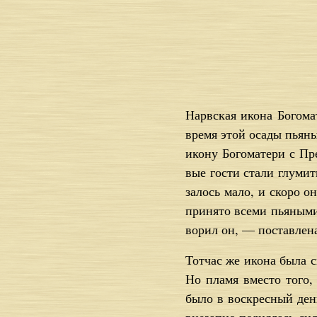
Нарв­ская ико­на Бо­го­ма
вре­мя этой оса­ды пья­ны
ико­ну Бо­го­ма­те­ри с П
вые го­сти ста­ли глу­мить
за­лось ма­ло, и ско­ро о
при­ня­то все­ми пья­ны­м
во­рил он, — по­став­ле­н
Тот­час же ико­на бы­ла с
Но пла­мя вме­сто то­го,
бы­ло в вос­крес­ный ден