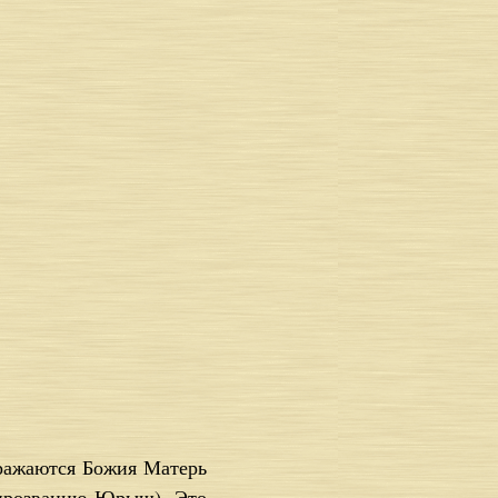
бра­жа­ют­ся Бо­жия Ма­терь
по про­зва­нию Юрыш). Это