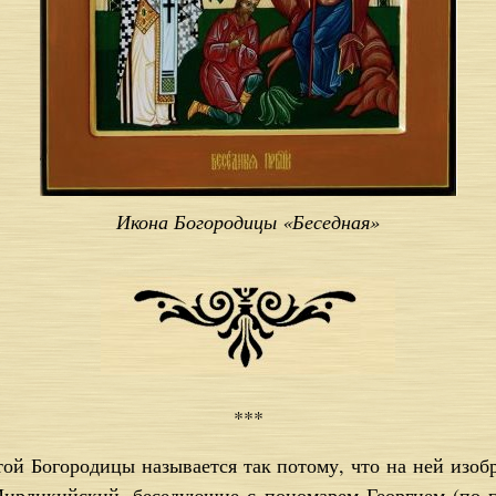
Икона Богородицы «Беседная»
***
той Бо­го­ро­ди­цы на­зы­ва­ет­ся так по­то­му, что на ней изо­
Мир­ли­кий­ский, бе­се­ду­ю­щие с по­но­ма­рем Ге­ор­ги­ем (