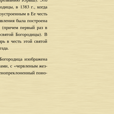
о­ди­цы, в 1383 г., ко­гда
­во­устро­ен­ным в Ее честь
­ле­ния бы­ла по­стро­е­на
раз (при­чем пер­вый раз в
свя­той Бо­го­ро­ди­цы). В
тырь в честь этой свя­той
з­да.
о­го­ро­ди­ца изо­бра­же­на
та­ми, с «черв­ле­ным жез­
е­но­пре­кло­нен­ный по­но­