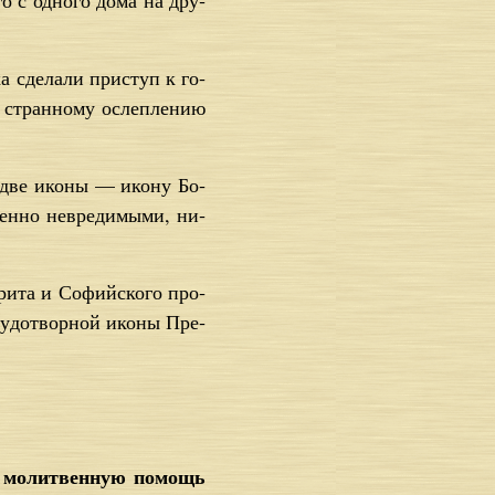
го с од­но­го до­ма на дру­
ка сде­ла­ли при­ступ к го­
о стран­но­му ослеп­ле­нию
и две ико­ны — ико­ну Бо­
шен­но невре­ди­мы­ми, ни­
ри­та и Со­фий­ско­го про­
 чу­до­твор­ной ико­ны Пре­
ь молитвенную помощь