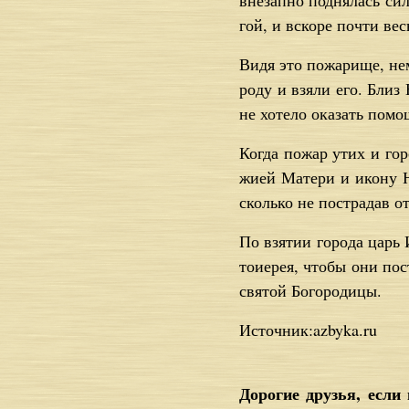
вне­зап­но под­ня­лась сил
гой, и вско­ре по­чти вес
Ви­дя это по­жа­ри­ще, нем
ро­ду и взя­ли его. Близ 
не хо­те­ло ока­зать по­м
Ко­гда по­жар утих и го­
жи­ей Ма­те­ри и ико­ну Н
сколь­ко не по­стра­дав от
По взя­тии го­ро­да царь 
то­и­е­рея, чтобы они по­с
свя­той Бо­го­ро­ди­цы.
Источник:azbyka.ru
Дорогие друзья, есл