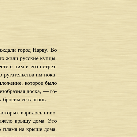
са­жда­ли го­род Нарву. Во
-то жи­ли рус­ские куп­цы,
ме­сте с ним и его нетрез­
о ру­га­тель­ства им по­ка­
ло­же­ние, ко­то­рое бы­ло
з­об­раз­ная дос­ка, — го­
у бро­сим ее в огонь.
о­то­рых ва­ри­лось пи­во.
за­жгло кры­шу до­ма. Это
ь пла­мя на кры­ше до­ма,