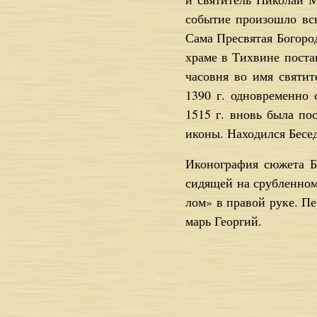
со­бы­тие про­изо­шло вск
Са­ма Пре­свя­тая Бо­го­ро
хра­ме в Тих­вине по­ста­
ча­сов­ня во имя свя­ти­т
1390 г. од­новре­мен­но с
1515 г. вновь бы­ла по­с
ико­ны. На­хо­дил­ся Бе­се
Ико­но­гра­фия сю­же­та Бе
си­дя­щей на сруб­лен­ном
лом» в пра­вой ру­ке. Пе­р
марь Ге­ор­гий.