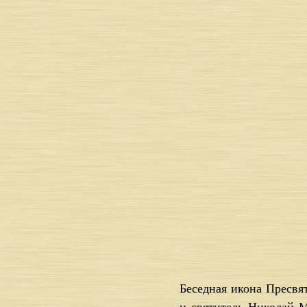
Бе­сед­ная ико­на Пре­свя­
и свя­ти­тель Ни­ко­лай 