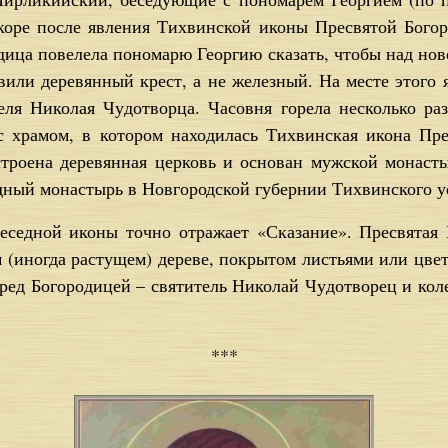
о­ре по­сле яв­ле­ния Тих­вин­ской ико­ны Пре­свя­той Бо­го­р
­ди­ца по­ве­ле­ла по­но­ма­рю Ге­ор­гию ска­зать, чтобы над но
ви­ли де­ре­вян­ный крест, а не же­лез­ный. На ме­сте это­го яв
е­ля Ни­ко­лая Чу­до­твор­ца. Ча­сов­ня го­ре­ла несколь­ко 
 хра­мом, в ко­то­ром на­хо­ди­лась Тих­вин­ская ико­на Пре­
тро­е­на де­ре­вян­ная цер­ковь и ос­но­ван муж­ской мо­на­с
д­ный мо­на­стырь в Нов­го­род­ской гу­бер­нии Тих­вин­ско­го уе
­сед­ной ико­ны точ­но от­ра­жа­ет «Ска­за­ние». Пре­свя­тая Б
 (ино­гда рас­ту­щем) де­ре­ве, по­кры­том ли­стья­ми или цве­
ед Бо­го­ро­ди­цей – свя­ти­тель Ни­ко­лай Чу­до­тво­рец и ко­л
***