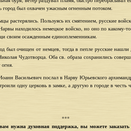
ь­ная бу­ря; ве­тер раз­ду­вал пла­мя, быст­ро пе­ре­бра­сы­вал е
ь го­род был охва­чен ужас­ным ог­нен­ным по­то­ком.
­цы рас­те­ря­лись. Поль­зу­ясь их смя­те­ни­ем, рус­ские вой­с
Нар­вы на­хо­ди­лось немец­кое вой­ско, но оно по ка­ко­му-т
о­щи сво­им оса­жден­ным еди­но­пле­мен­ни­кам.
род был очи­щен от нем­цев, то­гда в пеп­ле рус­ские на­шл
и­ко­лая Чу­до­твор­ца. Оба св. об­ра­за со­хра­ни­лись со­вер­
 ог­ня.
Иоанн Ва­си­лье­вич по­слал в Нарву Юрьев­ско­го ар­хи­манд­
тро­и­ли од­ну цер­ковь в зам­ке, а дру­гую в го­ро­де в честь
***
и вам нужна духовная поддержка, вы можете заказат