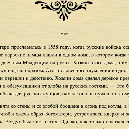
***
­те­ри про­сла­ви­лась в 1558 го­ду, ко­гда рус­ские вой­ска о
е нарв­ские нем­цы на­шли в од­ном до­ме, в ко­то­ром ко­гда
ред­веч­ным Мла­ден­цем на ру­ках. Хо­зя­ин это­го до­ма, а в
­ся над св. об­ра­зом. Это­го сло­вес­но­го глум­ле­ния и од­но­г
ни пе­ре­шли к дей­ствию. Хо­зя­ин до­ма сде­лал дерз­кое пред­
и и обе­зу­мев­ши­ми от зло­бы на рус­ских го­стя­ми. — Эта бе
а бы­ла для рус­ских куп­цов; нам же она не нуж­на, по­это­м
ня­та со сте­ны и со зло­бой бро­ше­на в огонь под кот­лы, в к
 чтобы сжечь об­раз Бо­го­ма­те­ри, устре­ми­лось квер­ху и 
ь. Воз­дух был чист и тих. Од­на­ко, как толь­ко по­ка­за­лос