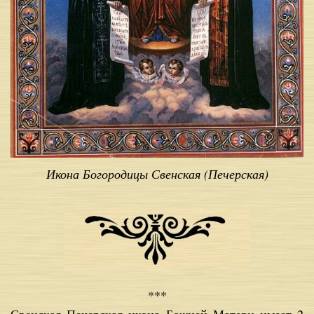
Икона Богородицы Свенская (Печерская)
***
Свен­ская Пе­чер­ская ико­на Бо­жи­ей Ма­те­ри име­ет 2