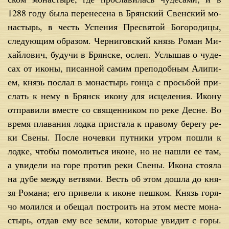
1288 го­ду бы­ла пе­ре­не­се­на в Брян­ский Свен­ский мо­
на­стырь, в честь Успе­ния Пре­свя­той Бо­го­ро­ди­цы,
сле­ду­ю­щим об­ра­зом. Чер­ни­гов­ский князь Ро­ман Ми­
хай­ло­вич, бу­дучи в Брян­ске, ослеп. Услы­шав о чу­де­
сах от ико­ны, пи­сан­ной са­мим пре­по­доб­ным Али­пи­
ем, князь по­слал в мо­на­стырь гон­ца с прось­бой при­
слать к нему в Брянск ико­ну для ис­це­ле­ния. Ико­ну
от­пра­ви­ли вме­сте со свя­щен­ни­ком по ре­ке Десне. Во
вре­мя пла­ва­ния лод­ка при­ста­ла к пра­во­му бе­ре­гу ре­
ки Све­ны. По­сле но­чев­ки пут­ни­ки утром по­шли к
лод­ке, чтобы по­мо­лить­ся иконе, но не на­шли ее там,
а уви­де­ли на го­ре про­тив ре­ки Све­ны. Ико­на сто­я­ла
на ду­бе меж­ду вет­вя­ми. Весть об этом до­шла до кня­
зя Ро­ма­на; его при­ве­ли к иконе пеш­ком. Князь го­ря­
чо мо­лил­ся и обе­щал по­стро­ить на этом ме­сте мо­на­
стырь, от­дав ему все зем­ли, ко­то­рые уви­дит с го­ры.