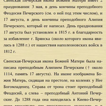
празд­но­ва­ния: 3 мая, в день кон­чи­ны пре­по­доб­но­го
Фе­о­до­сия Пе­чер­ско­го (см. о ней под этим чис­лом), и
17 ав­гу­ста, в день кон­чи­ны пре­по­доб­но­го Али­пия
Пе­чер­ско­го, ко­то­рый ее на­пи­сал. День празд­но­ва­ния
17 ав­гу­ста был уста­нов­лен в 1815 г. в бла­го­дар­ность
за из­бав­ле­ние г. Брян­ска (око­ло ко­то­ро­го ико­на яви­
лась в 1288 г.) от на­ше­ствия на­по­лео­нов­ских войск в
1812 г.
Свен­ская-Пе­чер­ская ико­на Бо­жи­ей Ма­те­ри бы­ла на­
пи­са­на пре­по­доб­ным Али­пи­ем Пе­чер­ским († око­ло
1114, па­мять 17 ав­гу­ста). На иконе изо­бра­же­на Бо­
жия Ма­терь, си­дя­щая на пре­сто­ле, на ко­ле­нях у Нее
Бо­гом­ла­де­нец. Спра­ва от тро­на сто­ит пре­по­доб­ный
Фе­о­до­сий, а сле­ва – пре­по­доб­ный Ан­то­ний Пе­чер­
ские. До 1288 го­да она на­хо­ди­лась в Ки­е­во-Пе­чер­
ском мо­на­сты­ре, где про­сла­ви­лась чу­де­са­ми, и в