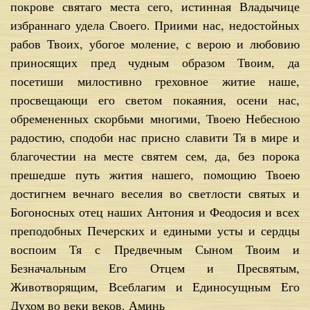
покрове святаго места сего, истинная Владычице
избраннаго удела Своего. Приими нас, недостойных
рабов Твоих, убогое моление, с верою и любовию
приносящих пред чудным образом Твоим, да
посетиши милостивно греховное житие наше,
просвещающи его светом покаяния, осени нас,
обремененных скорбьми многими, Твоею Небесною
радостию, сподоби нас присно славити Тя в мире и
благочестии на месте святем сем, да, без порока
прешедше путь жития нашего, помощию Твоею
достигнем вечнаго веселия во светлости святых и
Богоносных отец наших Антония и Феодосия и всех
преподобных Печерских и едиными усты и сердцы
воспоим Тя с Предвечным Сыном Твоим и
Безначальным Его Отцем и Пресвятым,
Животворящим, Всеблагим и Единосущным Его
Духом во веки веков. Аминь