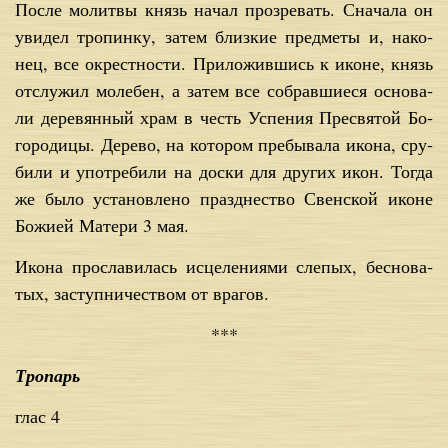
По­сле мо­лит­вы князь на­чал про­зре­вать. Сна­ча­ла он
уви­дел тро­пин­ку, за­тем близ­кие пред­ме­ты и, на­ко­
нец, все окрест­но­сти. При­ло­жив­шись к иконе, князь
от­слу­жил мо­ле­бен, а за­тем все со­брав­ши­е­ся ос­но­ва­
ли де­ре­вян­ный храм в честь Успе­ния Пре­свя­той Бо­
го­ро­ди­цы. Де­ре­во, на ко­то­ром пре­бы­ва­ла ико­на, сру­
би­ли и упо­тре­би­ли на дос­ки для дру­гих икон. То­гда
же бы­ло уста­нов­ле­но празд­не­ство Свен­ской иконе
Бо­жи­ей Ма­те­ри 3 мая.
Ико­на про­сла­ви­лась ис­це­ле­ни­я­ми сле­пых, бес­но­ва­
тых, за­ступ­ни­че­ством от вра­гов.
***
Тропарь
глас 4