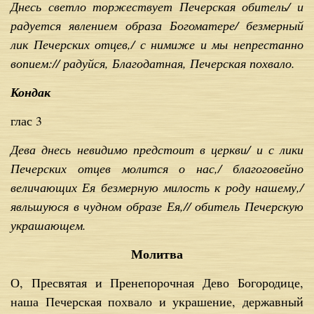
Днесь светло торжествует Печерская обитель/ и
радуется явлением образа Богоматере/ безмерный
лик Печерских отцев,/ с нимиже и мы непрестанно
вопием:// радуйся, Благодатная, Печерская похвало.
Кондак
глас 3
Дева днесь невидимо предстоит в церкви/ и с лики
Печерских отцев молится о нас,/ благоговейно
величающих Ея безмерную милость к роду нашему,/
явльшуюся в чудном образе Ея,// обитель Печерскую
украшающем.
Молитва
О, Пресвятая и Пренепорочная Дево Богородице,
наша Печерская похвало и украшение, державный