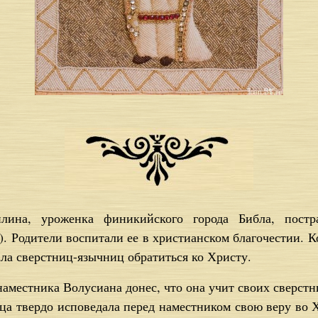
лина, уроженка финикийского города Библа, постр
). Родители воспитали ее в христианском благочестии. К
ла сверстниц-язычниц обратиться ко Христу.
наместника Волусиана донес, что она учит своих сверст
ца твердо исповедала перед наместником свою веру во Х