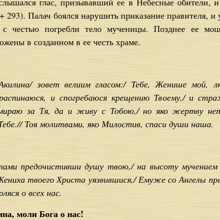
слышался глас, призывавший ее в Небесные обители, и
(+ 293). Палач боялся нарушить приказание правителя, и
е с честью погребли тело мученицы. Позднее ее мо
жены в созданном в ее честь храме.
 Акилина/ зовет велиим гласом:/ Тебе, Женише мой, л
распинаюся, и спогребаюся крещению Твоему,/ и стра
умираю за Тя, да и живу с Тобою,/ но яко жертву неп
бе.// Тоя молитвами, яко Милостив, спаси души наша.
тами предочистивши душу твою,/ на высоту мучением в
Жениха твоего Христа уязвившися,/ Емуже со Ангелы пре
ляся о всех нас.
на, моли Бога о нас!