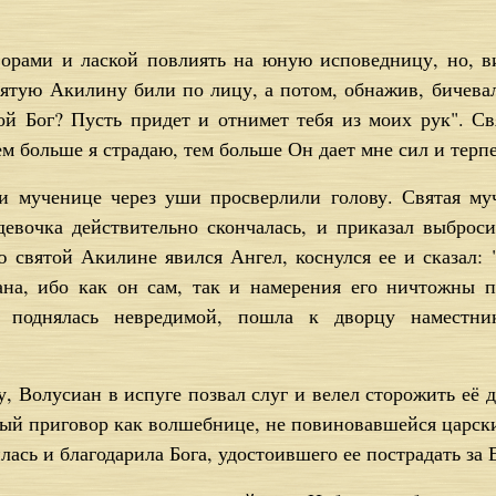
орами и лаской повлиять на юную исповедницу, но, ви
вятую Акилину били по лицу, а потом, обнажив, бичевал
ой Бог? Пусть придет и отнимет тебя из моих рук". Свя
м больше я страдаю, тем больше Он дает мне сил и терп
и мученице через уши просверлили голову. Святая муч
евочка действительно скончалась, и приказал выброси
 святой Акилине явился Ангел, коснулся ее и сказал: 
на, ибо как он сам, так и намерения его ничтожны п
, поднялась невредимой, пошла к дворцу наместни
 Волусиан в испуге позвал слуг и велел сторожить её 
ый приговор как волшебнице, не повиновавшейся царски
илась и благодарила Бога, удостоившего ее пострадать за 