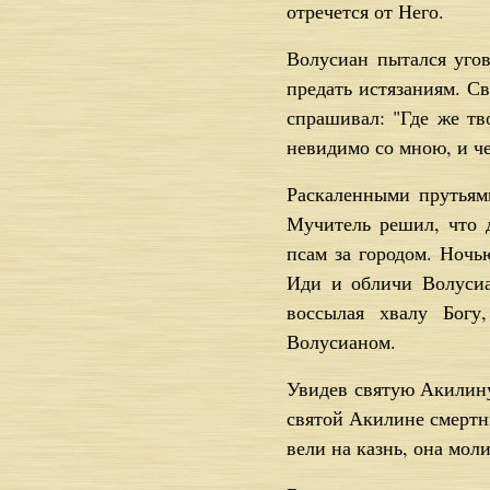
отречется от Него.
Волусиан пытался угов
предать истязаниям. С
спрашивал: "Где же тв
невидимо со мною, и че
Раскаленными прутьям
Мучитель решил, что д
псам за городом. Ночью
Иди и обличи Волусиа
воссылая хвалу Богу
Волусианом.
Увидев святую Акилину,
святой Акилине смертн
вели на казнь, она мол