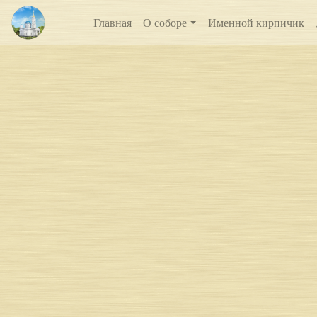
Главная
О соборе
Именной кирпичик