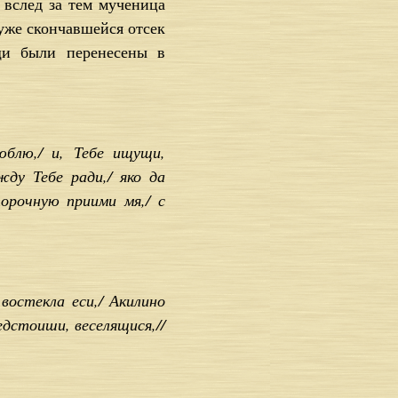
 вслед за тем мученица
 уже скончавшейся отсек
щи были перенесены в
юблю,/ и, Тебе ищущи,
жду Тебе ради,/ яко да
орочную приими мя,/ с
остекла еси,/ Акилино
дстоиши, веселящися,//