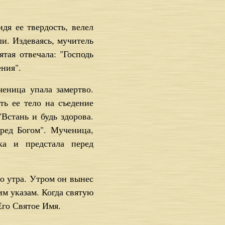
дя ее твердость, велел
и. Издеваясь, мучитель
тая отвечала: "Господь
ения".
еница упала замертво.
ть ее тело на съедение
"Встань и будь здорова.
ред Богом". Мученица,
ка и предстала перед
до утра. Утром он вынес
м указам. Когда святую
Его Святое Имя.