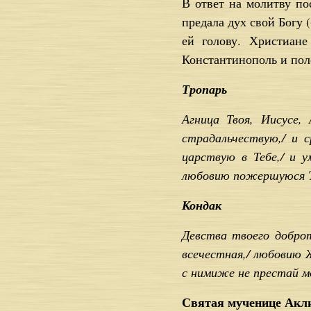
В ответ на молитву по
предала дух свой Богу 
ей голову. Христиан
Константинополь и поло
Тропарь
Агница Твоя, Иисусе,
страдальчествую,/ и с
царствую в Тебе,/ и 
любовию пожершуюся Те
Кондак
Девства твоего добро
всечестная,/ любовию 
с нимиже не престай мо
Святая мученице Акли