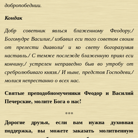
добропобеднии.
Кондак
Добр советник явлься блаженному Феодору,/
Богомудре Василие,/ избавил еси того советом своим
от прелести диаволи/ и ко свету богоразумия
наставль./ С темже послежде блаженную приял еси
кончину,/ устрелен неправедно быв во утробу от
сребролюбиваго князя./ И ныне, предстоя Господеви,/
молися непрестанно о всех нас.
Святые преподобномученики Феодор и Василий
Печерские, молите Бога о нас!
***
Дорогие друзья, если вам нужна духовная
поддержка, вы можете заказать молитвенную