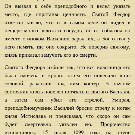
Он вызвал к себе преподобного и велел указать
место, где спрятаны ценности. Святой Феодор
ответил князю, что и в самом деле он видел в
пещере много золота и сосудов, но от соблазна он
вместе с иноком Василием зарыл их, а Бог отнял у
него память, где оно сокрыто. Не поверив святому,
князь приказал замучить его до смерти.
Святого Феодора избили так, что вся власяница его
была смочена в крови, затем его повесили вниз
головой, разложив под ним костер. В пьяном
состоянии князь повелел истязать и святого Василия,
а затем сам убил его стрелой. Умирая,
преподобномученик Василий бросил стрелу к ногам
князя Мстислава и предсказал, что скоро он сам
будет смертельно уязвлен ею. Пророчество
исполнилось: 15 июля 1099 года на стене