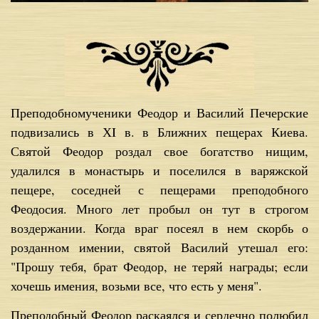
Преподобномученики Феодор и Василий Печерские
подвизались в ХI в. в Ближних пещерах Киева.
Святой Феодор роздал свое богатство нищим,
удалился в монастырь и поселился в варяжской
пещере, соседней с пещерами преподобного
Феодосия. Много лет пробыл он тут в строгом
воздержании. Когда враг посеял в нем скорбь о
розданном имении, святой Василий утешал его:
"Прошу тебя, брат Феодор, не теряй награды; если
хочешь имения, возьми все, что есть у меня".
Преподобный Феодор раскаялся и сердечно полюбил