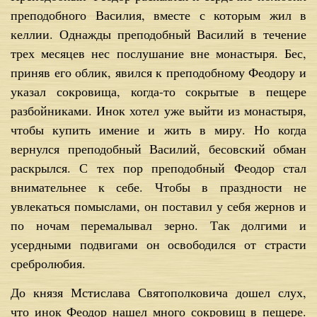
преподобного Василия, вместе с которым жил в
келлии. Однажды преподобный Василий в течение
трех месяцев нес послушание вне монастыря. Бес,
приняв его облик, явился к преподобному Феодору и
указал сокровища, когда-то сокрытые в пещере
разбойниками. Инок хотел уже выйти из монастыря,
чтобы купить имение и жить в миру. Но когда
вернулся преподобный Василий, бесовский обман
раскрылся. С тех пор преподобный Феодор стал
внимательнее к себе. Чтобы в праздности не
увлекаться помыслами, он поставил у себя жернов и
по ночам перемалывал зерно. Так долгими и
усердными подвигами он освободился от страсти
сребролюбия.
До князя Мстислава Святополковича дошел слух,
что инок Феодор нашел много сокровищ в пещере.