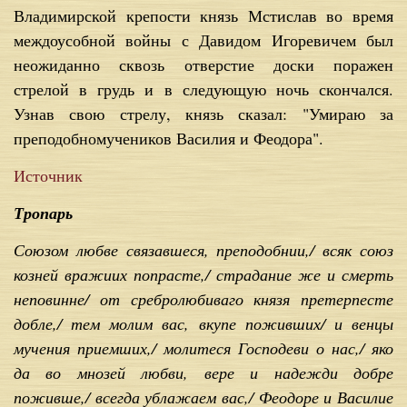
Владимирской крепости князь Мстислав во время
междоусобной войны с Давидом Игоревичем был
неожиданно сквозь отверстие доски поражен
стрелой в грудь и в следующую ночь скончался.
Узнав свою стрелу, князь сказал: "Умираю за
преподобномучеников Василия и Феодора".
Источник
Тропарь
Союзом любве связавшеся, преподобнии,/ всяк союз
козней вражиих попрасте,/ страдание же и смерть
неповинне/ от сребролюбиваго князя претерпесте
добле,/ тем молим вас, вкупе поживших/ и венцы
мучения приемших,/ молитеся Господеви о нас,/ яко
да во мнозей любви, вере и надежди добре
поживше,/ всегда ублажаем вас,/ Феодоре и Василие