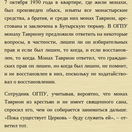
7 ок­тяб­ря 1930 го­да в квар­ти­ре, где жи­ли мо­на­хи,
был про­из­ве­ден обыск, изъ­яты все мо­на­стыр­ские
сред­ства, а бра­тия, и сре­ди них мо­нах Та­ври­он, аре­
сто­ва­на и за­клю­че­на в Бу­тыр­скую тюрь­му. В ОГПУ
мо­на­ху Та­ври­о­ну пред­ло­жи­ли от­ве­тить на не­ко­то­рые
во­про­сы, в част­но­сти, ли­шен ли он из­би­ра­тель­ных
прав и ес­ли был ли­шен, то ко­гда, и ес­ли вос­ста­нов­
лен, то ко­гда. Мо­нах Та­ври­он от­ве­тил, что граж­дан­
ских прав он ли­шен, но ко­гда был ли­шен, не пом­нит,
и не вос­ста­нов­лен в них, по­сколь­ку не хо­да­тай­ство­
вал о вос­ста­нов­ле­нии.
Со­труд­ник ОГПУ, учи­ты­вая, ве­ро­ят­но, что мо­нах
Та­ври­он из кре­стьян и не име­ет свя­щен­но­го са­на,
спро­сил его, чем он со­би­ра­ет­ся за­ни­мать­ся даль­ше.
«По­ка су­ще­ству­ет Цер­ковь – бу­ду слу­жить ей», – от­
ве­тил тот.