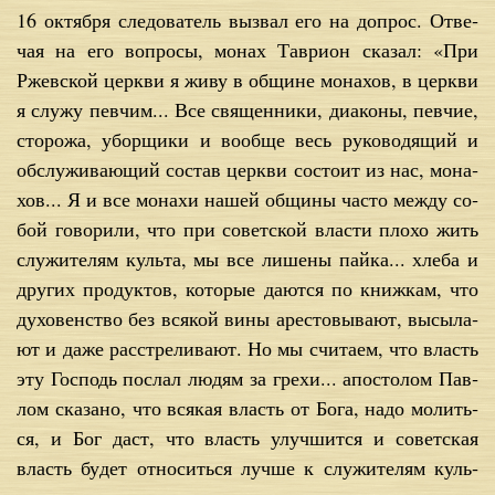
16 ок­тяб­ря сле­до­ва­тель вы­звал его на до­прос. От­ве­
чая на его во­про­сы, мо­нах Та­ври­он ска­зал: «При
Ржев­ской церк­ви я жи­ву в об­щи­не мо­на­хов, в церк­ви
я слу­жу пев­чим... Все свя­щен­ни­ки, диа­ко­ны, пев­чие,
сто­ро­жа, убор­щи­ки и во­об­ще весь ру­ко­во­дя­щий и
об­слу­жи­ва­ю­щий со­став церк­ви со­сто­ит из нас, мо­на­
хов... Я и все мо­на­хи на­шей об­щи­ны ча­сто меж­ду со­
бой го­во­ри­ли, что при со­вет­ской вла­сти пло­хо жить
слу­жи­те­лям куль­та, мы все ли­ше­ны пай­ка... хле­ба и
дру­гих про­дук­тов, ко­то­рые да­ют­ся по книж­кам, что
ду­хо­вен­ство без вся­кой ви­ны аре­сто­вы­ва­ют, вы­сы­ла­
ют и да­же рас­стре­ли­ва­ют. Но мы счи­та­ем, что власть
эту Гос­подь по­слал лю­дям за гре­хи... апо­сто­лом Пав­
лом ска­за­но, что вся­кая власть от Бо­га, на­до мо­лить­
ся, и Бог даст, что власть улуч­шит­ся и со­вет­ская
власть бу­дет от­но­сить­ся луч­ше к слу­жи­те­лям куль­