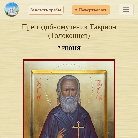
Заказать требы
♥ Пожертвовать
Пре­по­доб­но­му­че­ник Та­ври­он
(Толоконцев)
7 ИЮНЯ