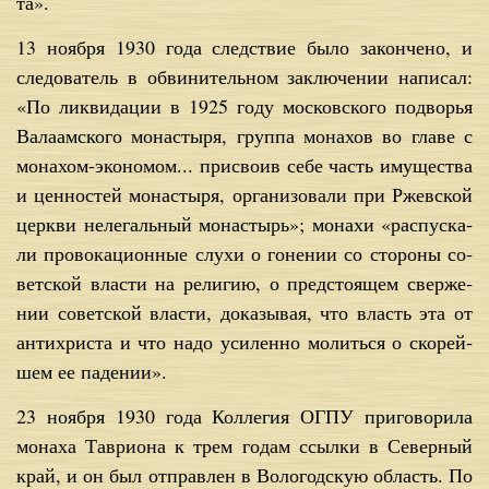
та».
13 но­яб­ря 1930 го­да след­ствие бы­ло за­кон­че­но, и
сле­до­ва­тель в об­ви­ни­тель­ном за­клю­че­нии на­пи­сал:
«По лик­ви­да­ции в 1925 го­ду мос­ков­ско­го по­дво­рья
Ва­ла­ам­ско­го мо­на­сты­ря, груп­па мо­на­хов во гла­ве с
мо­на­хом-эко­но­мом... при­сво­ив се­бе часть иму­ще­ства
и цен­но­стей мо­на­сты­ря, ор­га­ни­зо­ва­ли при Ржев­ской
церк­ви не­ле­галь­ный мо­на­стырь»; мо­на­хи «рас­пус­ка­
ли про­во­ка­ци­он­ные слу­хи о го­не­нии со сто­ро­ны со­
вет­ской вла­сти на ре­ли­гию, о пред­сто­я­щем свер­же­
нии со­вет­ской вла­сти, до­ка­зы­вая, что власть эта от
ан­ти­хри­ста и что на­до уси­лен­но мо­лить­ся о ско­рей­
шем ее па­де­нии».
23 но­яб­ря 1930 го­да Кол­ле­гия ОГПУ при­го­во­ри­ла
мо­на­ха Та­ври­о­на к трем го­дам ссыл­ки в Се­вер­ный
край, и он был от­прав­лен в Во­ло­год­скую об­ласть. По