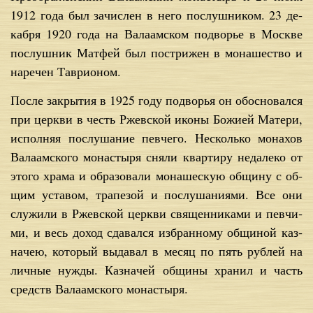
1912 го­да был за­чис­лен в не­го по­слуш­ни­ком. 23 де­
каб­ря 1920 го­да на Ва­ла­ам­ском по­дво­рье в Москве
по­слуш­ник Мат­фей был по­стри­жен в мо­на­ше­ство и
на­ре­чен Та­ври­о­ном.
По­сле за­кры­тия в 1925 го­ду по­дво­рья он обос­но­вал­ся
при церк­ви в честь Ржев­ской ико­ны Бо­жи­ей Ма­те­ри,
ис­пол­няя по­слу­ша­ние пев­че­го. Не­сколь­ко мо­на­хов
Ва­ла­ам­ско­го мо­на­сты­ря сня­ли квар­ти­ру не­да­ле­ко от
это­го хра­ма и об­ра­зо­ва­ли мо­на­ше­скую об­щи­ну с об­
щим уста­вом, тра­пе­зой и по­слу­ша­ни­я­ми. Все они
слу­жи­ли в Ржев­ской церк­ви свя­щен­ни­ка­ми и пев­чи­
ми, и весь до­ход сда­вал­ся из­бран­но­му об­щи­ной каз­
на­чею, ко­то­рый вы­да­вал в ме­сяц по пять руб­лей на
лич­ные нуж­ды. Каз­на­чей об­щи­ны хра­нил и часть
средств Ва­ла­ам­ско­го мо­на­сты­ря.