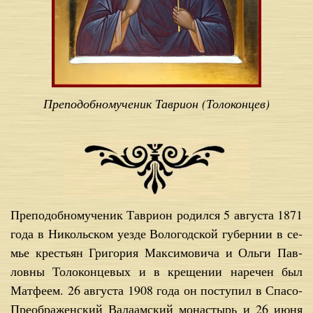
Пре­по­доб­но­му­че­ник Та­ври­он (Толоконцев)
Пре­по­доб­но­му­че­ник Та­ври­он ро­дил­ся 5 ав­гу­ста 1871
го­да в Ни­коль­ском уез­де Во­ло­год­ской гу­бер­нии в се­
мье кре­стьян Гри­го­рия Мак­си­мо­ви­ча и Оль­ги Пав­
лов­ны То­ло­кон­це­вых и в кре­ще­нии на­ре­чен был
Мат­фе­ем. 26 ав­гу­ста 1908 го­да он по­сту­пил в Спа­со-
Пре­об­ра­жен­ский Ва­ла­ам­ский мо­на­стырь и 26 июня