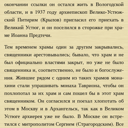
окон­ча­нии ссыл­ки он остал­ся жить в Во­ло­год­ской
об­ла­сти, и в 1937 го­ду ар­хи­епи­скоп Ве­ли­ко-Устюж­
ский Пи­ти­рим (Кры­лов) при­гла­сил его при­е­хать в
Ве­ли­кий Устюг, и он по­се­лил­ся в сто­рож­ке при хра­
ме Иоан­на Пред­те­чи.
Тем вре­ме­нем хра­мы один за дру­гим за­кры­ва­лись,
свя­щен­ни­ки аре­сто­вы­ва­лись; бы­ва­ло, что храм и не
был офи­ци­аль­но вла­стя­ми за­крыт, но уже не бы­ло
свя­щен­ни­ка и, со­от­вет­ствен­но, не бы­ло и бо­го­слу­же­
ния. Жив­шие ря­дом с од­ним из та­ких хра­мов мо­на­
хи­ни ста­ли упра­ши­вать мо­на­ха Та­ври­о­на, что­бы он
по­хло­по­тал за их храм и сам по­шел бы в этот храм
свя­щен­ни­ком. Он со­гла­сил­ся и по­ехал хло­по­тать об
этом в Моск­ву и в Ар­хан­гельск, так как в Ве­ли­ком
Устю­ге ар­хи­ерея уже не бы­ло. В Москве он встре­
тил­ся с мит­ро­по­ли­том Сер­ги­ем (Стра­го­род­ским). Все