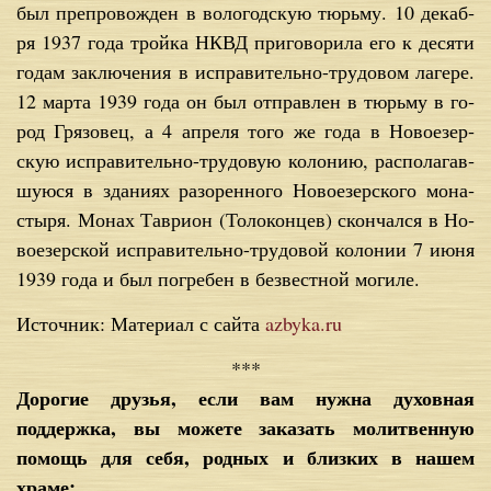
был пре­про­вож­ден в во­ло­год­скую тюрь­му. 10 де­каб­
ря 1937 го­да трой­ка НКВД при­го­во­ри­ла его к де­ся­ти
го­дам за­клю­че­ния в ис­пра­ви­тель­но-тру­до­вом ла­ге­ре.
12 мар­та 1939 го­да он был от­прав­лен в тюрь­му в го­
род Гря­зо­вец, а 4 ап­ре­ля то­го же го­да в Но­во­е­зер­
скую ис­пра­ви­тель­но-тру­до­вую ко­ло­нию, рас­по­ла­гав­
шу­ю­ся в зда­ни­ях ра­зо­рен­но­го Но­во­е­зер­ско­го мо­на­
сты­ря. Мо­нах Та­ври­он (То­ло­кон­цев) скон­чал­ся в Но­
во­е­зер­ской ис­пра­ви­тель­но-тру­до­вой ко­ло­нии 7 июня
1939 го­да и был по­гре­бен в без­вест­ной мо­ги­ле.
Источник: Материал с сайта
azbyka.ru
***
Дорогие друзья, если вам нужна духовная
поддержка, вы можете заказать молитвенную
помощь для себя, родных и близких в нашем
храме: