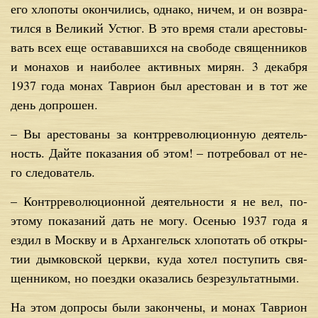
его хло­по­ты окон­чи­лись, од­на­ко, ни­чем, и он воз­вра­
тил­ся в Ве­ли­кий Устюг. В это вре­мя ста­ли аре­сто­вы­
вать всех еще оста­вав­ших­ся на сво­бо­де свя­щен­ни­ков
и мо­на­хов и наи­бо­лее ак­тив­ных ми­рян. 3 де­каб­ря
1937 го­да мо­нах Та­ври­он был аре­сто­ван и в тот же
день до­про­шен.
– Вы аре­сто­ва­ны за контр­ре­во­лю­ци­он­ную де­я­тель­
ность. Дай­те по­ка­за­ния об этом! – по­тре­бо­вал от не­
го сле­до­ва­тель.
– Контр­ре­во­лю­ци­он­ной де­я­тель­но­сти я не вел, по­
это­му по­ка­за­ний дать не мо­гу. Осе­нью 1937 го­да я
ез­дил в Моск­ву и в Ар­хан­гельск хло­по­тать об от­кры­
тии дым­ков­ской церк­ви, ку­да хо­тел по­сту­пить свя­
щен­ни­ком, но по­езд­ки ока­за­лись без­ре­зуль­тат­ны­ми.
На этом до­про­сы бы­ли за­кон­че­ны, и мо­нах Та­ври­он