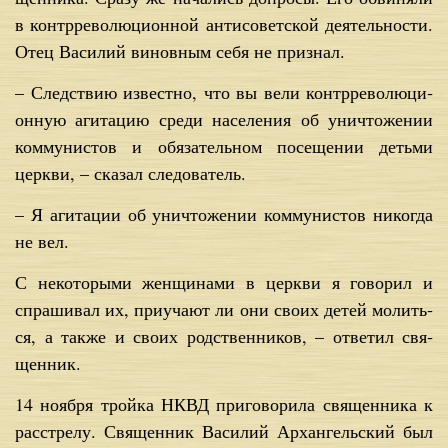
в контр­ре­во­лю­ци­он­ной ан­ти­со­вет­ской де­я­тель­но­сти.
Отец Ва­си­лий ви­нов­ным се­бя не при­знал.
– След­ствию из­вест­но, что вы ве­ли контр­ре­во­лю­ци­
он­ную аги­та­цию сре­ди на­се­ле­ния об уни­что­же­нии
ком­му­ни­стов и обя­за­тель­ном по­се­ще­нии детьми
церк­ви, – ска­зал сле­до­ва­тель.
– Я аги­та­ции об уни­что­же­нии ком­му­ни­стов ни­ко­гда
не вел.
С неко­то­ры­ми жен­щи­на­ми в церк­ви я го­во­рил и
спра­ши­вал их, при­уча­ют ли они сво­их де­тей мо­лить­
ся, а так­же и сво­их род­ствен­ни­ков, – от­ве­тил свя­
щен­ник.
14 но­яб­ря трой­ка НКВД при­го­во­ри­ла свя­щен­ни­ка к
рас­стре­лу. Свя­щен­ник Ва­си­лий Ар­хан­гель­ский был