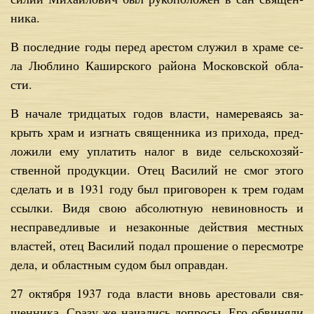
ни­ка.
В по­след­ние го­ды пе­ред аре­стом слу­жил в хра­ме се­
ла Люб­ли­но Ка­шир­ско­го рай­о­на Мос­ков­ской об­ла­
сти.
В на­ча­ле трид­ца­тых го­дов вла­сти, на­ме­ре­ва­ясь за­
крыть храм и из­гнать свя­щен­ни­ка из при­хо­да, пред­
ло­жи­ли ему упла­тить на­лог в ви­де сель­ско­хо­зяй­
ствен­ной про­дук­ции. Отец Ва­си­лий не смог это­го
сде­лать и в 1931 го­ду был при­го­во­рен к трем го­дам
ссыл­ки. Ви­дя свою аб­со­лют­ную неви­нов­ность и
неспра­вед­ли­вые и неза­кон­ные дей­ствия мест­ных
вла­стей, отец Ва­си­лий по­дал про­ше­ние о пе­ре­смот­ре
де­ла, и об­ласт­ным су­дом был оправ­дан.
27 ок­тяб­ря 1937 го­да вла­сти вновь аре­сто­ва­ли свя­
щен­ни­ка. Сра­зу же на­ча­лись до­про­сы. Его об­ви­ня­ли