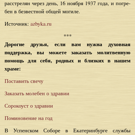
рас­стре­лян через день, 16 но­яб­ря 1937 го­да, и по­гре­
бен в без­вест­ной об­щей мо­ги­ле.
Источник:
azbyka.ru
***
Дорогие друзья, если вам нужна духовная
поддержка, вы можете заказать молитвенную
помощь для себя, родных и близких в нашем
храме:
Поставить свечу
Заказать молебен о здравии
Сорокоуст о здравии
Поминовение на год
В Успенском Соборе в Екатеринбурге службы