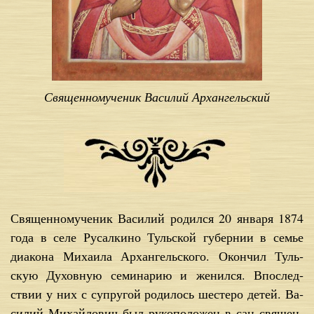
Священномученик Василий Архангельский
Свя­щен­но­му­че­ник Ва­си­лий ро­дил­ся 20 ян­ва­ря 1874
го­да в се­ле Ру­сал­ки­но Туль­ской гу­бер­нии в се­мье
диа­ко­на Ми­ха­и­ла Ар­хан­гель­ско­го. Окон­чил Туль­
скую Ду­хов­ную се­ми­на­рию и же­нил­ся. Впо­след­
ствии у них с су­пру­гой ро­ди­лось ше­сте­ро де­тей. Ва­
си­лий Ми­хай­ло­вич был ру­ко­по­ло­жен в сан свя­щен­