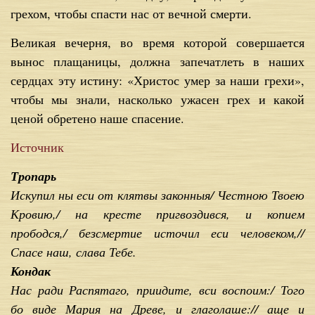
грехом, чтобы спасти нас от вечной смерти.
Великая вечерня, во время которой совершается
вынос плащаницы, должна запечатлеть в наших
сердцах эту истину: «Христос умер за наши грехи»,
чтобы мы знали, насколько ужасен грех и какой
ценой обретено наше спасение.
Источник
Тропарь
Искупил ны еси от клятвы законныя/ Честною Твоею
Кровию,/ на кресте пригвоздився, и копием
прободся,/ безсмертие источил еси человеком,//
Спасе наш, слава Тебе.
Кондак
Нас ради Распятаго, приидите, вси воспоим:/ Того
бо виде Мария на Древе, и глаголаше:// аще и