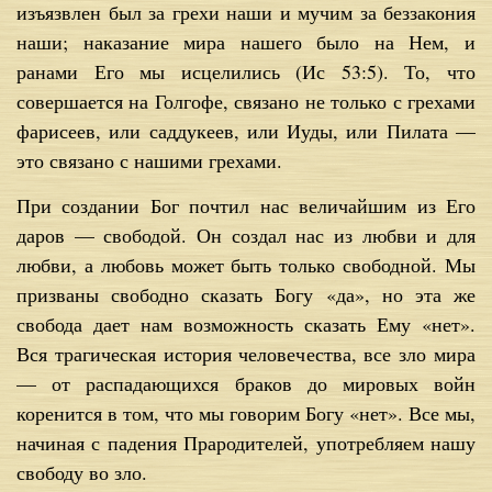
изъязвлен был за грехи наши и мучим за беззакония
наши; наказание мира нашего было на Нем, и
ранами Его мы исцелились (Ис 53:5). То, что
совершается на Голгофе, связано не только с грехами
фарисеев, или саддукеев, или Иуды, или Пилата —
это связано с нашими грехами.
При создании Бог почтил нас величайшим из Его
даров — свободой. Он создал нас из любви и для
любви, а любовь может быть только свободной. Мы
призваны свободно сказать Богу «да», но эта же
свобода дает нам возможность сказать Ему «нет».
Вся трагическая история человечества, все зло мира
— от распадающихся браков до мировых войн
коренится в том, что мы говорим Богу «нет». Все мы,
начиная с падения Прародителей, употребляем нашу
свободу во зло.