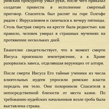
римский прокуратор умыл руки, после чего приказал
солдатам привести в исполнение смертный
приговор. Спаситель был распят на горе Голгофе
рядом с Иерусалимом и скончался к вечеру пятницы.
Столь быстрая смерть на кресте была редкостью: как
правило, человек умирал в страшных мучениях на
протяжении нескольких дней.
Евангелие свидетельствует, что в момент смерти
Иисуса произошло землетрясение, а в Храме
разорвалась завеса, отделявшая верующих от алтаря.
После смерти Иисуса Его тайные ученики из числа
влиятельных иудеев упросили римские власти
передать им тело. Они похоронили Спасителя в
непосредственной близости от места казни. По
требованию иудейских начальников возле гроба была
выставлена стража.