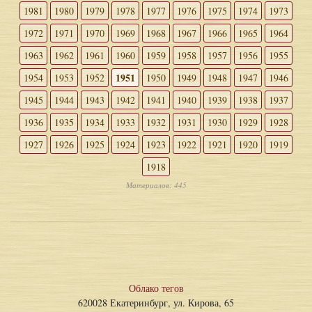
1981
1980
1979
1978
1977
1976
1975
1974
1973
1972
1971
1970
1969
1968
1967
1966
1965
1964
1963
1962
1961
1960
1959
1958
1957
1956
1955
1951
1954
1953
1952
1950
1949
1948
1947
1946
1945
1944
1943
1942
1941
1940
1939
1938
1937
1936
1935
1934
1933
1932
1931
1930
1929
1928
1927
1926
1925
1924
1923
1922
1921
1920
1919
1918
Материалов: 445
Облако тегов
620028 Екатеринбург, ул. Кирова, 65