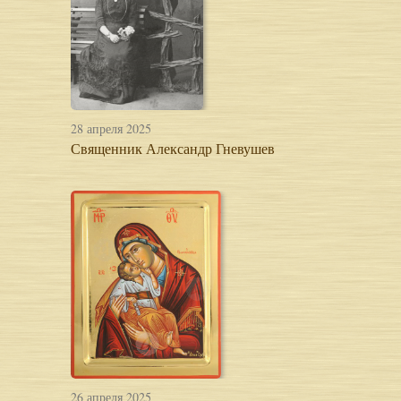
28 апреля 2025
Свя­щен­ник Алек­сандр Гне­ву­шев
26 апреля 2025